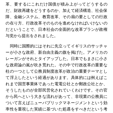
革、要するにこれだけ国債が積み上がってどうするの
だ、財政再建をどうするのか、加えて経済構造、社会保
障、金融システム、教育改革、その扇の要としての行政
の在り方、行政改革そのものを進めなければいけないの
だということで、日本社会の全面的な改革プランが政権
与党から提出をされました。
同時に国際的にはそれに先立ってイギリスのサッチャ
ーが小さな政府、新自由主義の旗を掲げた。アメリカの
レーガンがそれとタイアップした。日本でもまさに小さ
な政府論の嵐が吹き荒れた。その中で行政改革の重要な
柱の一つとして公務員制度改革が政治の重要テーマとし
て浮上したという経過があります。具体的には例えばこ
れまで国営事業体であった電電公社とか郵政公社とか、
そうしたものが全部民営化されていくわけです。その官
から民へという大きな流れがあって、非現業の公務員に
ついて言えばニューパブリックマネージメントという効
率性を重視した実績に基づいた処遇をすべきだという考