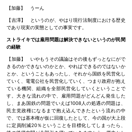
【加藤】 うーん
【吉澤】 というのが、やはり現行法制度における歴史
であり現実の実態としての事実です。
ストライキでは雇用問題は解決できないというのが民間
の経験
【加藤】 いやもうその議論はその後もずっとなにがで
きるのかできないのかとか、やればできるのではないか
とか、ということもあったし、それから国鉄を民営化し
ていく、電電公社を民営化していく、つまり政府が抱え
ている機関、組織を全部民営化していくということで
す。大きな流れの中で、雇用問題がどんどん発生した
し、まあ国鉄の問題でいえば
1008
人の処遇の問題は、
民主党政権になるまで抱え込んできたという流れの中
で、では基本権が仮に回復したとして、今の国が大上段
に定員削減
20
％ということを目標化してしまったら、