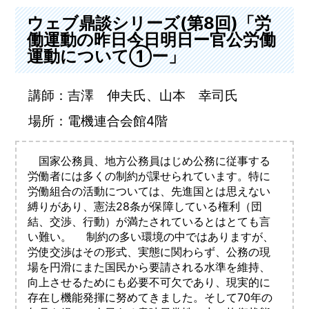
ウェブ鼎談シリーズ(第8回)「労
働運動の昨日今日明日ー官公労働
運動について①ー」
講師：吉澤 伸夫氏、山本 幸司氏
場所：電機連合会館4階
国家公務員、地方公務員はじめ公務に従事する
労働者には多くの制約が課せられています。特に
労働組合の活動については、先進国とは思えない
縛りがあり、憲法28条が保障している権利（団
結、交渉、行動）が満たされているとはとても言
い難い。 制約の多い環境の中ではありますが、
労使交渉はその形式、実態に関わらず、公務の現
場を円滑にまた国民から要請される水準を維持、
向上させるためにも必要不可欠であり、現実的に
存在し機能発揮に努めてきました。そして70年の