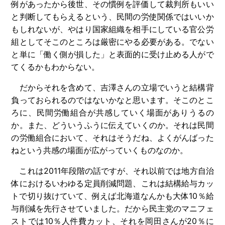
例があったから後世、その慣例を評価して裁判所もいい
と判断してもらえるという、民間の労使関係ではいいか
もしれないが、やはり国家組織を相手にしている官公労
組としてそこのところは厳密にやる必要がある。でない
と単に「働く側が損した」と表面的に受け止める人がで
てくるかもわからない。
だからそれを含めて、吉澤さんの立場でいうと結構背
負っておられるのではないかなと思います。そこのとこ
ろに、民間労働組合が共感していく場面がありうるの
か。また、どういうふうに伝えていくのか。それは民間
の労働組合において、それはそうだね、よくがんばった
ねという共感の場面が広がっていくものなのか。
これは
2011
年段階の話ですが、それ以前では地方自治
体におけるいわゆる定員削減問題、これは結構給与カッ
トで切り抜けていて、例えば北海道なんかも大体
10
％給
与削減を先行させていました。だから民主党のマニフェ
ストでは
10
％人件費カット、それを岡田さんが
20
％に