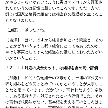
かやるじゃないかというふうに実はマスコミから評価さ
れたというのは記憶に新しいところです。ただ一方で、
例えば国家公務員の組合では相当数の脱退者を生じるこ
ととなりました。
【加藤】 減ったよね。
【吉澤】 はい。ですから経営参加という問題と、その
ことがどういうふうに我々組合にとってもあったのか、
やはり事実としてそんな経過をお話ししておいた方がい
いかということで。
「３．１１対応の賃金カット」は経緯を含め高い評価
【加藤】 民間の労働組合の立場から、一連の官公労の
取り組みをどう受けとめていくかということが大事なこ
とだと思っています。だからいま言われたように柔軟
に、ある意味大胆に対応されたという評価でした。それ
は言わば根拠法がない、基本権を支える底のところはま
だ整備されてないのに、実態論的に交渉テーブルについ