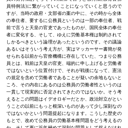
員特例法
)
に繋がっていくことになっていくと思うので
すが、当時の政府・文部省の案の中に、その時から全体
の奉仕者、要するに公務員というのは一部の奉仕者、戦
前で言うと天皇の官吏であったものが、国民全体の奉仕
者に変化する、そして、ゆえに労働基本権は制約されて
しかるべきという論理があったというのです。その議論
あるいはそういう考え方が、実はマッカーサー書簡が発
せられる以前から官僚機構に存在していた、つまり公務
員とは、戦前は天皇の官吏、端的に申し上げると労働者
ではないという位置付けで、それが戦後になって、憲法
の規定を含めて労働者であることが疑いの余地もないと
ころ、その内在にあるのは公
務員の労働者性というのは
一貫して現実的に否定されてきたのではないか。そう考
えるとこの問題はイデオロギーだとか、政治対立がとい
うことの以前にもっと根深いものがあって少し深刻なの
ではないかという問題提起になります。こうした歴史の
もとで、改めて公務員の労働基本権問題をどう考えるの
か、そして更に近年極めて深刻な問題として捉えなけれ