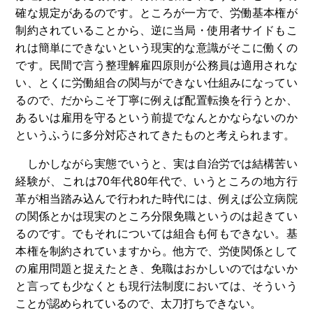
確な規定があるのです。ところが一方で、労働基本権が
制約されていることから、逆に当局・使用者サイドもこ
れは簡単にできないという現実的な意識がそこに働くの
です。民間で言う整理解雇四原則が公務員は適用されな
い、とくに労働組合の関与ができない仕組みになってい
るので、だからこそ丁寧に例えば配置転換を行うとか、
あるいは雇用を守るという前提でなんとかならないのか
というふうに多分対応されてきたものと考えられます。
しかしながら実態でいうと、実は自治労では結構苦い
経験が、これは
70
年代
80
年代で、いうところの地方行
革が相当踏み込んで行われた時代には、例えば公立病院
の関係とかは現実のところ分限免職というのは起きてい
るのです。でもそれについては組合も何もできない。基
本権を制約されていますから。他方で、労使関係として
の雇用問題と捉えたとき、免職はおかしいのではないか
と言っても少なくとも現行法制度においては、そういう
ことが認められているので、太刀打ちできない。