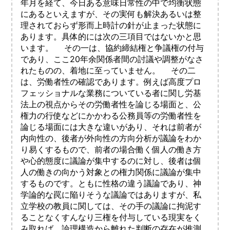
年月を経て、今日ある意味日常性の中で均衡状態
にあるといえますが、その実何も解決あるいは整
理されておらず形而上時計の針が止まった状態に
あります。具体的には次の三項目ではないかと思
います。 その一は、協約締結権と争議権の付与
であり、ここ20年余関係者間の討議や調整がなさ
れたものの、着地に至っていません。 その二
は、労働者性の確認であります。例えば高度プロ
フェッショナルな業務についている者に関し労基
法上の視点からその労働者性を論じる場面と、公
権力の行使などにかかわる公務員等の労働者性を
論じる場面には大きな違いがあり、それは前者が
内向性の、後者が外向性の方向分析が議論をわか
り易くするもので、前者の場合働く個人の働き方
や心的態度に議論が集中するのに対し、後者は個
人の働きの向かう対象との権力関係に議論が集中
するものです。ともに性格の違う議論であり、神
学論的な罠に陥りそうな議論ではありますが、私
立学校の教員に関しては、その手の議論に拘泥す
ることなくすんなり三権を付与している現実をく
み取れば、論理構造から離れた判断の存在が推測