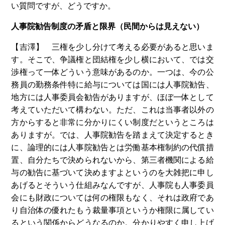
い質問ですが、どうですか。
人事院勧告制度の矛盾と限界（民間からは見えない）
【吉澤】 三権を少し分けて考える必要があると思いま
す。そこで、争議権と団結権を少し横において、では交
渉権って一体どういう意味があるのか。一つは、今の公
務員の勤務条件特に給与については国には人事院勧告、
地方には人事委員会勧告がありますが、ほぼ一体として
考えていただいて構わない。ただ、これは当事者以外の
方からすると非常に分かりにくい制度だというところは
ありますが。では、人事院勧告を踏まえて決定するとき
に、論理的には人事院勧告とは労働基本権制約の代償措
置、自分たちで決められないから、第三者機関による給
与の勧告に基づいて決めますよというのを大雑把に申し
あげるとそういう仕組みなんですが、人事院も人事委員
会にも財政については何の権限もなく、それは政府であ
り自治体の優れたもう裁量事項というか権限に属してい
るという関係からどうなるのか。分かりやすく申し上げ