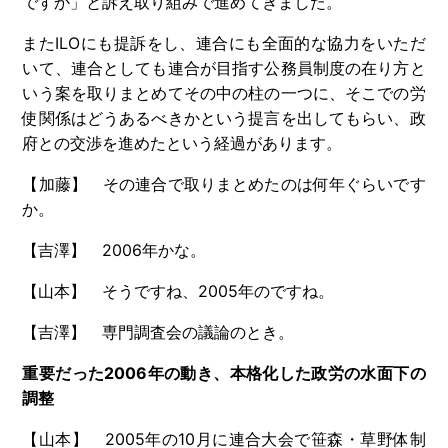
ですか」と訴え取り組みで進めてきました。
また
ILO
にも提訴をし、連合にも全面的な協力をいただ
いて、連合としても連合が目指す公務員制度の在り方と
いう案を取りまとめてその中の柱の一つに、そこでの労
使関係はどうあるべきかという提言を出してもらい、政
府との交渉を進めたという経過があります。
【加藤】 その連合で取りまとめたのは何年ぐらいです
か。
【吉澤】
2006
年かな。
【山本】 そうですね、
2005
年のですね。
【吉澤】 専門調査会の議論のとき。
重要だった
2006
年の動き、本格化した政労の水面下の
調整
【山本】
2005
年の
10
月に連合大会で笹森・草野体制