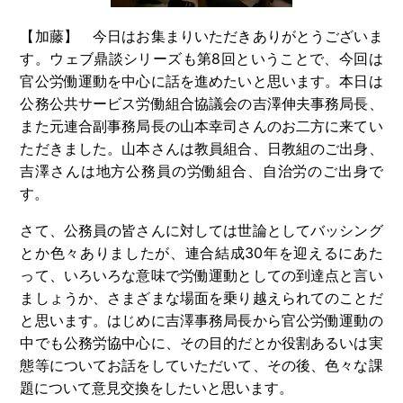
【加藤】 今日はお集まりいただきありがとうございま
す。ウェブ鼎談シリーズも第
8
回ということで、今回は
官公労働運動を中心に話を進めたいと思います。本日は
公務公共サービス労働組合協議会の吉澤伸夫事務局長、
また元連合副事務局長の山本幸司さんのお二方に来てい
ただきました。山本さんは教員組合、日教組のご出身、
吉澤さんは地方公務員の労働組合、自治労のご出身で
す。
さて、公務員の皆さんに対しては世論としてバッシング
とか色々ありましたが、連合結成
30
年を迎えるにあた
って、いろいろな意味で労働運動としての到達点と言い
ましょうか、さまざまな場面を乗り越えられてのことだ
と思います。はじめに吉澤事務局長から官公労働運動の
中でも公務労協中心に、その目的だとか役割あるいは実
態等についてお話をしていただいて、その後、色々な課
題について意見交換をしたいと思います。