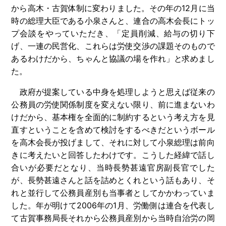
から高木・古賀体制に変わりました。その年の
12
月に当
時の総理大臣である小泉さんと、連合の高木会長にトッ
プ会談をやっていただき、「定員削減、給与の切り下
げ、一連の民営化、これらは労使交渉の課題そのもので
あるわけだから、ちゃんと協議の場を作れ」と求めまし
た。
政府が提案している中身を処理しようと思えば従来の
公務員の労使関係制度を変えない限り、前に進まないわ
けだから、基本権を全面的に制約するという考え方を見
直すということを含めて検討をするべきだというボール
を高木会長が投げまして、それに対して小泉総理は前向
きに考えたいと回答したわけです。こうした経緯で話し
合いが必要だとなり、当時長勢甚遠官房副長官でした
が、長勢甚遠さんと話を詰めとくれという話もあり、そ
れと並行して公務員産別も当事者としてかかわっていま
した。年が明けて
2006
年の
1
月、労働側は連合を代表し
て古賀事務局長それから公務員産別から当時自治労の岡