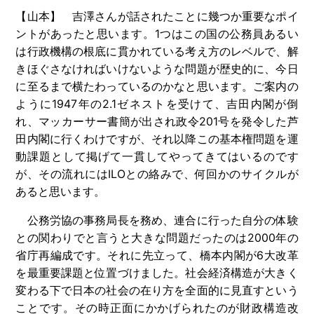
【山本】 吉澤さんが話されたことに幾つか重要なポイ
ントがあったと思います。
1
つはこの国の公務員あるい
は行政機構の根底に貫かれている考え方のレベルで、解
きほぐさなければいけないような問題が歴史的に、今日
に至るまで横たわっているのかなと思います。ご案内の
ように
1947
年の
2.1
ゼネストを受けて、吉田内閣が倒
れ、マッカーサー書簡が出され政令
201
号を発令した芦
田内閣に行くわけですが、それ以降この基本権問題を運
動課題として掲げて一貫してやってきてはいるのです
が、その流れには
ILO
との絡みで、何回かのサイクルが
あると思います。
公務労協の事務局長を務め、連合に行った自分の体験
との関わりでと言うと大きな問題だったのは
2000
年の
省庁再編成です。それに先立って、橋本内閣が
6
大改革
を最重要課題と位置づけました。社会経済構造が大きく
変わる下で日本の社会の在り方を全面的に見直すという
ことです。その時正面にかかげられたのが財政構造改