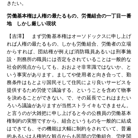
きたい。
労働基本権は人権の最たるもの、労働組合の一丁目一番
地 しかし厳しい現状
【吉澤】 まず労働基本権はオーソドックスに申し上げ
れば人権の最たるもの、しかも労働組合、労働者の立場
からすれば、団結権が例えば消防職員あるいは刑事施
設・刑務所の職員には否定をされていることは一般的な
社会的視点からしても、おおよそ非常識ではないか、と
いう事実があります。ましてや使用者と向き合って、勤
務条件はもとより国民そして住民により良いサービスを
提供するため労使で議論する、ということを含めて物事
を決めることができない。で、その延長でこれはまたい
ろいろ議論がありますが当然ストライキもできません。
と言うのが大雑把に申し上げると今の公務員の労働基本
権制約の実態ですから、組合というものを一般的に結成
はできても、その機能は大幅に制約をされていて、普遍
的あるいは人権的な観点からも民間の労働組合、労使関