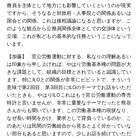
務員を主体として地方にも影響していくというのが現実
ですから、そうなると対政府・人事院との関係あるいは
国会との関係、これは後程議論になると思いますが、こ
のような観点から公務員関係全体としての交渉体という
立場、これが私どもの基本的な任務ということになって
います。
【加藤】 官公労働運動に対する、私なりの理解あるい
は印象から申し上げれば、やはり労働基本権の問題が大
きな課題として、組織の目標とされていると認識してい
ます。特に
ILO
との関係が非常にビビットで、そういう
意味で第
2
回目、第
3
回目に
ILO
のテーマでお話をいただ
いたときも、やはり
ILO
これはもう官公労働運動の専売
特許と言いませんが、非常に重要なテーマだったと熊谷
さんからも聞いています。この労働基本権の現状なり、
なぜ長い時間をかけ、要求として背負っているのか、こ
のあたりは民間の労働組合から見るとよく分かっていな
い部分もあると思いますので、少しお話を続けていただ