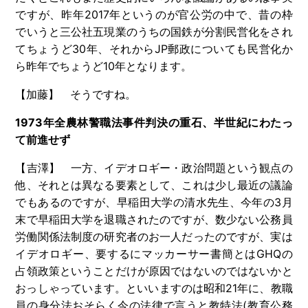
ですが、昨年
2017
年というのが官公労の中で、昔の枠
でいうと三公社五現業のうちの国鉄が分割民営化をされ
てちょうど
30
年、それから
JP
郵政についても民営化か
ら昨年でちょうど
10
年となります。
【加藤】 そうですね。
1973年全農林警職法事件判決の重石、半世紀にわたっ
て前進せず
【吉澤】 一方、イデオロギー・政治問題という観点の
他、それとは異なる要素として、これは少し最近の議論
でもあるのですが、早稲田大学の清水先生、今年の
3
月
末で早稲田大学を退職されたのですが、数少ない公務員
労働関係法制度の研究者のお一人だったのですが、実は
イデオロギー、要するにマッカーサー書簡とは
GHQ
の
占領政策ということだけが原因ではないのではないかと
おっしゃっています。といいますのは昭和
21
年に、教職
員の身分法おそらく今の法律で言うと教特法
(
教育公務