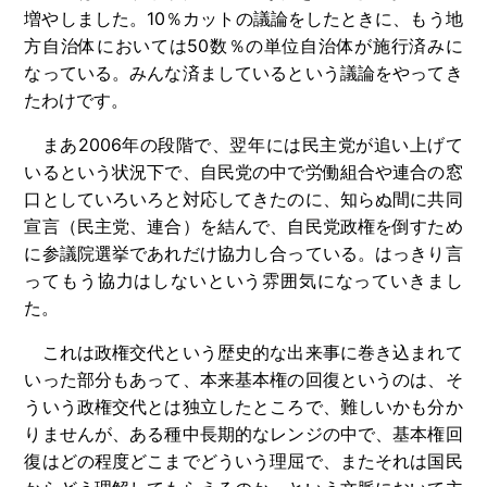
増やしました。
10
％カットの議論をしたときに、もう地
方自治体においては
50
数％の単位自治体が施行済みに
なっている。みんな済ましているという議論をやってき
たわけです。
まあ
2006
年の段階で、翌年には民主党が追い上げて
いるという状況下で、自民党の中で労働組合や連合の窓
口としていろいろと対応してきたのに、知らぬ間に共同
宣言（民主党、連合）を結んで、自民党政権を倒すため
に参議院選挙であれだけ協力し合っている。はっきり言
ってもう協力はしないという雰囲気になっていきまし
た。
これは政権交代という歴史的な出来事に巻き込まれて
いった部分もあって、本来基本権の回復というのは、そ
ういう政権交代とは独立したところで、難しいかも分か
りませんが、ある種中長期的なレンジの中で、基本権回
復はどの程度どこまでどういう理屈で、またそれは国民