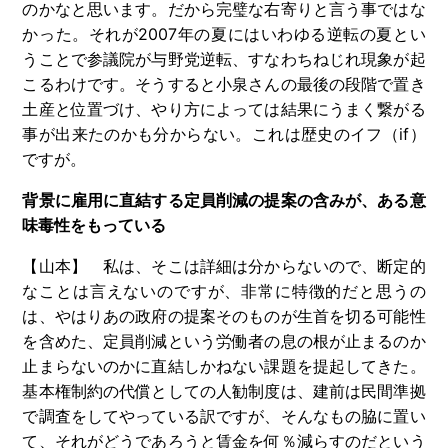
のかなと思います。だから完璧な右寄りと言う事ではな
かった。それが
2007
年の夏にはいわゆる逆転の夏とい
うことで参議院が与野党逆転、すなわちねじれ現象が起
こるわけです。そうすると小泉さんの最後の段階で置き
土産と位置づけ、やり方によっては結果にうまく繋がる
事が出来たのかも分からない。これは歴史のイフ（
if
）
ですが。
背景に雇用に直結する定員削減の提案の含みが、ある意
味毒性をもっている
【山本】 私は、そこは詳細は分からないので、断定的
なことは言えないのですが、非常に特徴的だと思うの
は、やはりあの政府の提案そのものが生首を切る可能性
を含めた、定員削減という労働者の息の根が止まるのか
止まらないのかに直結しかねない課題を提起してきた。
基本権制約の代償としての人勧制度は、建前は民間準拠
で調査をしてやっている訳ですが、そんなもの脇に置い
て、それがどうであろうと賃金を何％減らすのだという