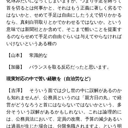
化球みたいになってしまいますが、つまり手足を縛って
首を切るとは何事かと、それはもう正義に著しく劣るで
はないかと、せめて手足は自由にしたうえで切りかかる
なら、真剣白羽取りとかでかわせるではないか。という
意味では新聞社とか含めて、そこまで酷いことを提案す
るのならせめて手足の自由ぐらいは与えてやらなければ
いけないというある種の
【山本】 常識的な
【加藤】 バランスを取る反応だったと思います。
現実対応の中で苦い経験を（自治労など）
【吉澤】 そういう面では少し世の中に誤解があるのか
も知れませんが、公務員というのは「親方日の丸」で経
営がどうなろうと首にはならないではないかという、多
分そういう誤解があるかもしれない。これは論理的に
は、公務員法において、定員の改廃、予算の減少あるい
は過員が生じた場合は、分限免職されますよ、という明