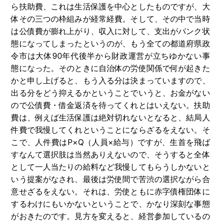
ら扶助費、これは生活保護を中心としたものですが、大
体その三つの枠組みが経常経費。そして、その中で当時
は公債費が膨れ上がり、収入に対して、支出がパンク状
態になってしまったというのが、もう全ての都道府県政
令市は大体
90
年代後半から財政運営が立ちゆかない事
態になった。そのときに自治体の労使関係で何が起きた
かと申し上げると、もう入る分は決まっていますので、
出る分をどう抑えるかということでいうと、お金がない
ので公債費・借金返済を待ってくれとはいえない。扶助
費は、例えば生活保護は絶対切れないとなると、結局人
件費で我慢してくれということにならざるをえない。そ
こで、人件費は
P
×
Q
（人員×給与）ですが、生首を飛ば
すなんて選択肢は当然ありえないので、そうすると全体
として一人当たりの給料など我慢してもらうしかないと
いう提案がなされ、最後は労使間で苦渋の選択ながら合
意せざるをえない。それは、労使ともに赤字債権団体に
するわけにもいかないということで、かなり深刻な事態
がおきたのです。見方を変えると、経営参加しているの