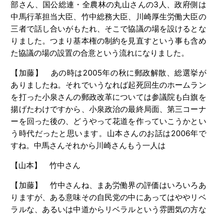
部さん、国公総連・全農林の丸山さんの
3
人、政府側は
中馬行革担当大臣、竹中総務大臣、川崎厚生労働大臣の
三者で話し合いがもたれ、そこで協議の場を設けるとな
りました。つまり基本権の制約を見直すという事も含め
た協議の場の設置の合意という流れになりました。
【加藤】 あの時は
2005
年の秋に郵政解散、総選挙が
ありましたね。それでいうなれば起死回生のホームラン
を打った小泉さんの郵政改革については参議院も白旗を
揚げたわけですから、小泉政治の最終局面、第三コーナ
ーを回った後の、どうやって花道を作っていこうかとい
う時代だったと思います。山本さんのお話は
2006
年で
すね。中馬さんそれから川崎さんもう一人は
【山本】 竹中さん
【加藤】 竹中さんね、まあ労働界の評価はいろいろあ
りますが、ある意味その自民党の中にあってはややリベ
ラルな、あるいは中道からリベラルという雰囲気の方な