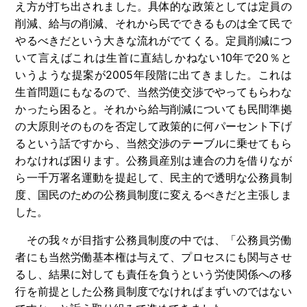
え方が打ち出されました。具体的な政策としては定員の
削減、給与の削減、それから民でできるものは全て民で
やるべきだという大きな流れがでてくる。定員削減につ
いて言えばこれは生首に直結しかねない
10
年で
20
％と
いうような提案が
2005
年段階に出てきました。これは
生首問題にもなるので、当然労使交渉でやってもらわな
かったら困ると。それから給与削減についても民間準拠
の大原則そのものを否定して政策的に何パーセント下げ
るという話ですから、当然交渉のテーブルに乗せてもら
わなければ困ります。公務員産別は連合の力を借りなが
ら一千万署名運動を提起して、民主的で透明な公務員制
度、国民のための公務員制度に変えるべきだと主張しま
した。
その我々が目指す公務員制度の中では、「公務員労働
者にも当然労働基本権は与えて、プロセスにも関与させ
るし、結果に対しても責任を負うという労使関係への移
行を前提とした公務員制度でなければまずいのではない