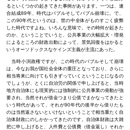
るといくつかの起きてきた事例があります。一つは、連
合結成
89
年、時代はバブルそしてバブル崩壊に。で、
この
90
年代というのは、世の中全体がものすごく疲弊
した時代ですよね。いろんな意味で。その時何が起きた
のか、ということでいうと、公共事業の大幅拡大・増発
によるところの財政出動によって、景気回復をはかると
いうオーソドックスなケインズ主義が主流にあった。
当時小渕政権ですが、この時代のバブルそして崩壊
は、今なお我が国社会全体の重圧となっており、さらに
相当将来に向けても引きずっていくということになるの
でしょうが、とくに自治労の関係で申し上げると、当時
地方自治体にも現実的には強制的に公共事業の発動が強
要され、当然それが借金つまり公債でまかなってきたと
いう時代があって、それが
90
年代の後半から借りたも
のは当然返さないといけないということで相当重たく自
治体財政にのしかかってきたのです。自治体財政は大雑
把に申し上げると、人件費と公債費（借金返し）それか