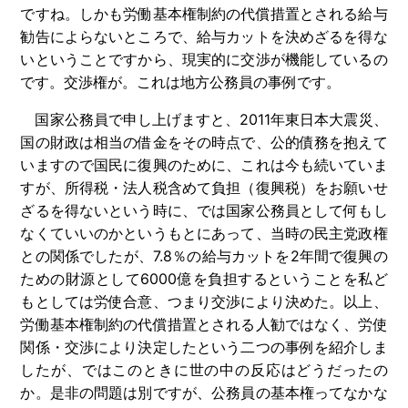
ですね。しかも労働基本権制約の代償措置とされる給与
勧告によらないところで、給与カットを決めざるを得な
いということですから、現実的に交渉が機能しているの
です。交渉権が。これは地方公務員の事例です。
国家公務員で申し上げますと、
2011
年東日本大震災、
国の財政は相当の借金をその時点で、公的債務を抱えて
いますので国民に復興のために、これは今も続いていま
すが、所得税・法人税含めて負担（復興税）をお願いせ
ざるを得ないという時に、では国家公務員として何もし
なくていいのかというもとにあって、当時の民主党政権
との関係でしたが、
7.8
％の給与カットを
2
年間で復興の
ための財源として
6000
億を負担するということを私ど
もとしては労使合意、つまり交渉により決めた。以上、
労働基本権制約の代償措置とされる人勧ではなく、労使
関係・交渉により決定したという二つの事例を紹介しま
したが、ではこのときに世の中の反応はどうだったの
か。是非の問題は別ですが、公務員の基本権ってなかな