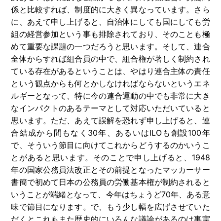
係と比較すれば、制度的に大きく異なっています。さら
に、あえて申し上げると、自治体にしても国にしても労
組の経営参加という事も排除されており、そのことも極
めて重要な課題の一つだろうと思います。そして、連合
全体からすれば組合員の中で、組合権が著しく制約され
ている存在があるということは、やはり連合主体の責任
という観点からも何とかしなければならないというエネ
ルギーとなって、特に今の連合運動の中でも非常に大き
なインパクトのあるテーマとして対応いただいていると
思います。ただ、あえて誤解を恐れず申し上げると、連
合結成から間もなく
30
年、あるいは
ILO
も創設
100
年
で、そういう節目に向けてこれからどうするのかいうこ
とがあると思います。そのことで申し上げると、
1948
年の国家公務員法改正とその前提となったマッカーサー
書簡で初めて日本の公務員の労働基本権が制約されると
いうことが端緒となって、今年はちょうど
70
年、ある意
味で節目になります。で、もう少し幅を広げさせていた
だくとこれもまた歴史的にいろんな議論があるのは事実