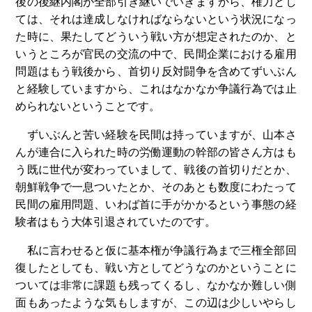
後の後継内閣が全部引き継いでいきますから、権力とし
ては、それは達成しなければならないという状況になっ
た時に、果たしてどういう戦い方が想定されたのか、と
いうところが官民の交流の中で、民間企業における雇用
問題はもう戦後から、首切り反対闘争を含めてずいぶん
と経験していますから、これはなかなか争議行為では止
められないということです。
ずいぶんと苦い経験を民間は持っていますが、山本さ
んが連合に入られた時の労働運動の幹部の皆さん方はも
う既に世代が変わっていまして、戦後の首切りだとか、
朝鮮戦争で一息ついたとか、そのあとも数度にわたって
民間の雇用問題、いわば首に手がかかるという事態の経
験者はもう大体引退されていたのです。
私に言わせると仮に基本権が争議行為まで三権全部回
復したとしても、戦い方としてどうなのかということに
ついては非常に課題も残ってくるし、なかなか難しい側
面もあったような気もしますが、この辺は少しいやらし