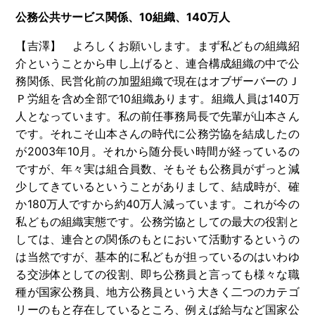
公務公共サービス関係、10組織、140万人
【吉澤】 よろしくお願いします。まず私どもの組織紹
介ということから申し上げると、連合構成組織の中で公
務関係、民営化前の加盟組織で現在はオブザーバーのＪ
Ｐ労組を含め全部で
10
組織あります。組織人員は
140
万
人となっています。私の前任事務局長で先輩が山本さん
です。それこそ山本さんの時代に公務労協を結成したの
が
2003
年
10
月。それから随分長い時間が経っているの
ですが、年々実は組合員数、そもそも公務員がずっと減
少してきているということがありまして、結成時が、確
か
180
万人ですから約
40
万人減っています。これが今の
私どもの組織実態です。公務労協としての最大の役割と
しては、連合との関係のもとにおいて活動するというの
は当然ですが、基本的に私どもが担っているのはいわゆ
る交渉体としての役割、即ち公務員と言っても様々な職
種が国家公務員、地方公務員という大きく二つのカテゴ
リーのもと存在しているところ、例えば給与など国家公