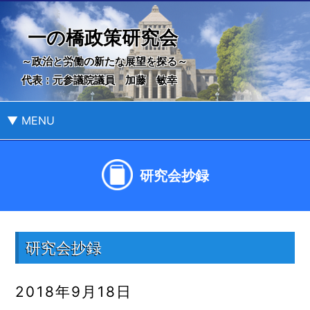
一の橋政策研究会
～政治と労働の新たな展望を探る～
代表：元参議院議員 加藤 敏幸
▼ MENU
研究会抄録
研究会抄録
2018年9月18日