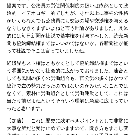
提案です。公務員の労使関係制度の扱いは依然として政
治的・イデオロギー的でしたが、それ以上に事柄の性格
がいくらなんでも公務員にも交渉の場や交渉権を与える
なりしなきゃまずいよねと言う世論がありました。具体
的には毎日新聞が社説で基本権を付与すべしと。読売新
聞も協約締結権まではいいのではないか。各新聞社が揃
って社説でそこは言っていましたね。
経済界もスト権はともかくとして協約締結権まではとい
う雰囲気がかなり社会的に広がっておりました。連合と
しても民間の多くの労働組合も、官公労の多くはかつて
総評で左の勢力だったのではないのかみたいなことでは
なくて、素朴に労働組合として労働運動として、これは
当たり前だよねというそういう理解は急速に広まってい
ったと思います。
【加藤】 これは歴史に残すべきポイントとして非常に
大事な所だと受け止めていますので、聞き方もすこし変