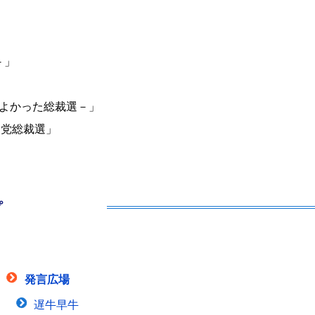
－」
もよかった総裁選－」
民党総裁選」
プ
発言広場
遅牛早牛