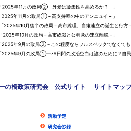
「2025年11月の政局②－外憂は凝集性を高めるか？－」
2025年11月の政局①－高支持率の中のアンニュイ－」
「2025年10月後半の政局－高市総理、自維連立の誕生と行方
「2025年10月の政局－高市総裁と公明党の連立離脱－」
「2025年9月の政局②－この程度ならフルスペックでなくて
「2025年9月の政局①―76日間の政治空白は誰のために？自
一の橋政策研究会 公式サイト
サイトマッ
活動予定
研究会抄録