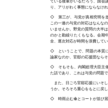
ている後輩がいるだろう、国会
り、アリがわく事態にならなけ
◇ 第三が、与党が真相究明を
この一連の与党の対応はなんなの
いませんか。野党の質問の大半は
のかと勘繰りたくもなる。会期
全、逐次対応が時間を浪費してい
◇ ということで、問題の本質
論家なのか、官邸の応援団ならそ
◇ そもそも、内閣総理大臣主
た話であり、これは与党の問題で
また、日ごろ官邸応援にいそし
うか。そろそろ重心をもとに戻し
◇ 時雨止む傘とコートが並び