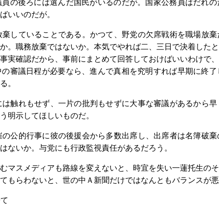
議員の後ろには選んだ国民がいるのだが。国家公務員はだれの
ればいいのだが。
放棄していることである。かつて、野党の欠席戦術を職場放棄
か。職務放棄ではないか。本気でやれば二、三日で決着したと
事実確認だから、事前にまとめて回答しておけばいいわけで、
中の審議日程が必要なら、進んで真相を究明すれば早期に終了
る。
には触れもせず、一片の批判もせずに大事な審議があるから早
う明示してほしいものだ。
催の公的行事に彼の後援会から多数出席し、出席者は名簿破棄
はないか。与党にも行政監視責任があるだろう。
むマスメディアも路線を変えないと、時宜を失い一蓮托生のそ
てもらわないと、世の中Ａ新聞だけではなんともバランスが悪
居て