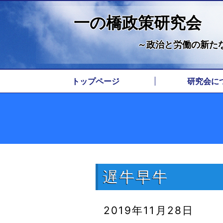
一の橋政策研究会
～政治と労働の新た
トップページ
研究会に
代表挨
代表経
所在
由来
遅牛早牛
2019年11月28日