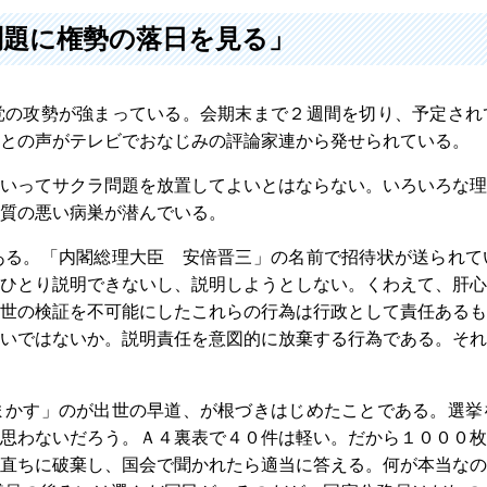
問題に権勢の落日を見る」
党の攻勢が強まっている。会期末まで２週間を切り、予定され
との声がテレビでおなじみの評論家連から発せられている。
いってサクラ問題を放置してよいとはならない。いろいろな理
質の悪い病巣が潜んでいる。
ある。「内閣総理大臣 安倍晋三」の名前で招待状が送られて
ひとり説明できないし、説明しようとしない。くわえて、肝心
世の検証を不可能にしたこれらの行為は行政として責任あるも
いではないか。説明責任を意図的に放棄する行為である。それ
まかす」のが出世の早道、が根づきはじめたことである。選挙
思わないだろう。Ａ４裏表で４０件は軽い。だから１０００枚
直ちに破棄し、国会で聞かれたら適当に答える。何が本当なの