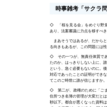
時事雑考「サクラ
◇ 「桜を見る会」をめぐり野
あり、法案審議に力点を移すべき
まあそうではあるが、だからと
る向きもあるが、この問題には性
◇ その一つが、無責任体質で
たのか、はっきりしない上に、誰
という、急ぐ必要もないのに。後
対応であったことの証明ができな
てこのご時世に誰が信じますか。
◇ 第二が、政権のために「ご
住所つき名簿の管理が大変だとは
秒以下。都合が悪くなった資料は