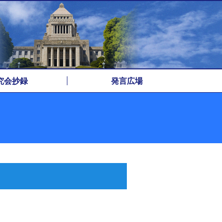
究会抄録
発言広場
アーカイブ
遅牛早牛
一筆啓上