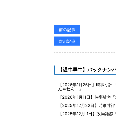
前の記事
次の記事
【遅牛早牛】バックナン
【
2026年1月25日
】
時事寸評「
んやねん－」
【
2026年1月11日
】
時事雑考「
【
2025年12月22日
】
時事寸評
【
2025年12月 1日
】
政局雑感