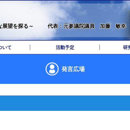
な展望を探る～
代表：元参議院議員 加藤 敏幸
ついて
活動予定
研
拶
歴
地
発言広場