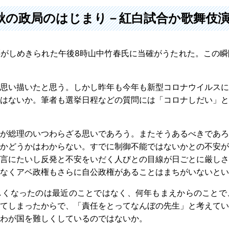
年秋の政局のはじまり－紅白試合か歌舞伎
票がしめきられた午後8時山中竹春氏に当確がうたれた。この
思い描いたと思う。しかし昨年も今年も新型コロナウイルスに
はないか。筆者も選挙日程などの質問には「コロナしだい」と
が総理のいつわらざる思いであろう。またそうあるべきであろ
かどうかはわからない。すでに制御不能ではないかとの不安が
言にたいし反発と不安をいだく人びとの目線が日ごとに厳しさ
なくアベ政権もさらに自公政権があることはまちがいないとい
くなったのは最近のことではなく、何年もまえからのことで
てしまったからで、「責任をとってなんぼの先生」と考えてい
がわが国を難しくしているのではないか。