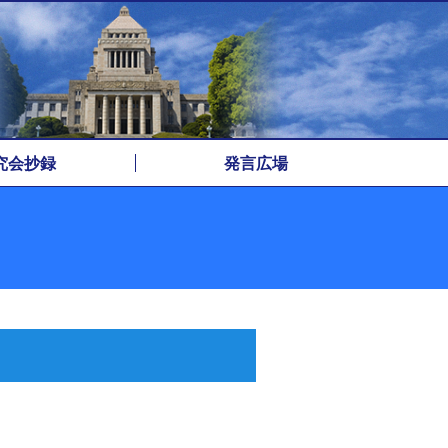
究会抄録
発言広場
アーカイブ
遅牛早牛
一筆啓上