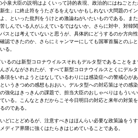
の小泉大臣の説明はよくいって詩的表現、政治的にはねごとた
新生」に終止符をうたざるをえないかもしれない大問題のイン
よ、といった批判をうけとめ激論ねがいたいものである。また
苦しんでいる人がふえているではないか。さらに対中、対韓関
パスとは考えていないと思うが、具体的にどうするのか方向性
確認できたのか、さらにミャンマーにしても国軍首脳とのふと
いる。
いるのは新型コロナウイルスそれもデルタ型であることをま
んざんながされたが、すべて新型コロナウイルスとくにデルタ
条項をいれようとはなしているわりには感染症への警戒心があ
というきつめの感想もおおい。デルタ型への対応策はその感染
の強化はきっきんの課題で、担当大臣のおしゃべりはもういい
ている。こんなときだからこそ今日明日の対応と来年の対策を
るのである。
いどにとどめるが、注意すべきはほんらい必要な政策論をうす
メディア界隈に強くはたらきはじめていることである。