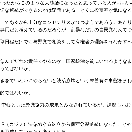
かったからこのような大感染になったと思っている人がおおい
適切な選挙ができるのかは疑問である。とくに投票率が気になる
ーであるから十分なコンセンサスがひつようであろう。あたり
無用だと考えているのだろうが、乱暴なだけの自民党なんてつ
挙日程だけでも与野党で相談をして有権者の理解をうながすべ
なんてだれの責任でやるのか、国家統治を質にいれるようなま
ようではないか。
きをていねいにやらないと統治崩壊という未曾有の事態をまね
的ではないか。
を中心とした野党協力の成果とみなされているが、課題もおお
R（カジノ）法をめぐる対立から保守分裂選挙になったことや
票を形成していったと考えられる。