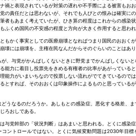
ナ禍と表現されているが対策の遅れや不手際による被害もおお
党の責任だとは思わないが、それでも人びとの恨みは確実にの
筆者もあまく考えていたが、ひき算の程度はこれからの感染状
もふくめ国民の不安感の程度と方向が大きく作用すると思われ
ともかく事実としての医療崩壊となればつまり国民のおおくが
。崩壊には崩壊を、主権在民なんだからそのぐらいのことはあり
るが、与党がかんばしくないときに野党までかんばしくないと
る能力に着目し投票先をきめる有権者の比率があがっていると
理能力がいまいちなので投票しない流れがでてきているのでは
るとすれば、そのおおくは印象操作によるものと思っているが
はどうなるのだろうか。あしもとの感染症、悪化する格差、ま
じろおしである。
は与党幹部の「状況判断」はあまいと思われる。とくに感染症
コントロールではない。とくに気候変動問題は2030年目標