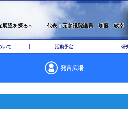
な展望を探る～
代表：元参議院議員 加藤 敏幸
ついて
活動予定
研
拶
歴
地
発言広場