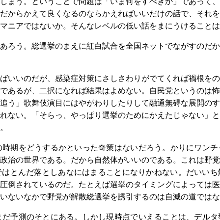
しまう。ということで問題は「いま何をすべきか」であって、
だからかえて良くなるのならかえればいいだけの話で、それを
マニアではないか。そんなレベルの低い話をまにうけることは
あろう。総選挙のまえに紅白試合を全国ネットでながすのだか
ばいいのだが、感染症対策にさしさわりがでてくれば禍根をの
であるが、二択になれば結果はよめない。自民党というのは怖
追う」歌舞伎演目にはやがわりしたりして融通無碍な展開のす
れない。「そらっ、やっぱり選挙のためにかえたじゃない」と
。
の時期をどうするかといった奇策はないだろう。かりにワンチ
政治の世界である。だから自然体がいいのである。これは野党
ではとんだ落としあなにはまることになりかねない。だいいち
圧倒されているのだ。たとえば選挙のタイミングによっては医
いないなかで野党が解散総選挙を誘引するのは自滅の道ではな
まだ予測のそとにある。しかし現時点でいえることは、デルタ