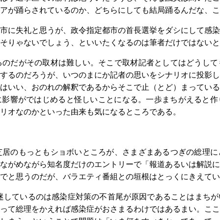
アが踊らされているのか、どちらにしても結局踊るんだな、こ
市に失礼と思うが、政令指定都市の首長選挙をダシにして感染
そりゃないでしょう、といいたくなるのは筆者だけではないと
るのだがその取材は難しい。そこで取材記者としてはどうして
するのだろうが、いつのまにか記者の思いをシナリオに投影し
はいい、おのれの解釈であるからそこで止（とど）まっている
に影響がではじめると怪しいことになる。一歩まちがえると作
リオなのかといった由来も気になるところである。
芝居のもっともショボいところが、さまざまあるつぎの総理に
ながめながら知名度だけのエントリーで「報道あるいは解説に
でと思うのだが、バラエティ番組との垣根はとっくにきえてい
迷しているのは感染症対策の不首尾が原因であることはまちが
って総理をかえれば感染症がおさまるわけではあるまい。ここ