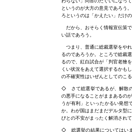
わらない」問答のたぐいになって
というのが大方の意見であろう。
ろというのは「かえたい」だけの
だから、おそらく情報宣伝策で
い話であろう。
つまり、普通に総裁選挙をやれ
るのであろうか。ところで総裁選
るので、紅白試合が「判官老獪を
くい状況をあえて選択するかもし
の不確実性はいぜんとしてのこる
◇ さて総選挙であるが、解散
の悪手になることがままあるのが
うが有利」といったかるい発想
か。わが国はまだまだデルタ型に
びとの不安がまったく解消されて
◇ 総選挙の結果についてはい