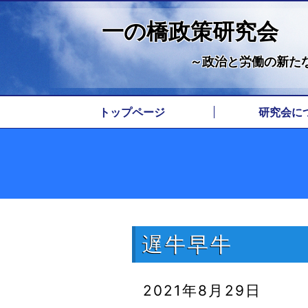
一の橋政策研究会
～政治と労働の新た
トップページ
研究会に
代表挨
代表経
所在
由来
遅牛早牛
2021年8月29日