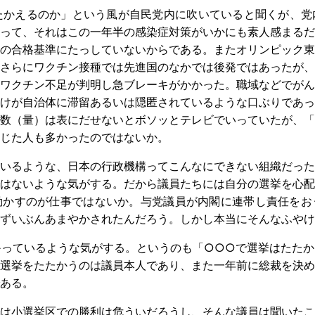
たかえるのか」という風が自民党内に吹いていると聞くが、党
って、それはこの一年半の感染症対策がいかにも素人感まるだ
の合格基準にたっしていないからである。またオリンピック東
さらにワクチン接種では先進国のなかでは後発ではあったが、
ワクチン不足が判明し急ブレーキがかかった。職域などでがん
けが自治体に滞留あるいは隠匿されているような口ぶりであっ
数（量）は表にだせないとボソッとテレビでいっていたが、「
じた人も多かったのではないか。
いるような、日本の行政機構ってこんなにできない組織だった
はないような気がする。だから議員たちには自分の選挙を心配
動かすのが仕事ではないか。与党議員が内閣に連帯し責任をお
ずいぶんあまやかされたんだろう。しかし本当にそんなふやけ
っているような気がする。というのも「○○○で選挙はたたか
選挙をたたかうのは議員本人であり、また一年前に総裁を決め
ある。
は小選挙区での勝利は危ういだろうし、そんな議員は聞いたこ