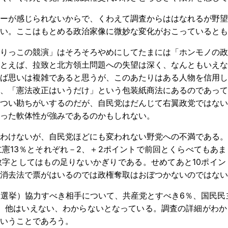
ーが感じられないからで、くわえて調査からははなれるが野望
ない。ここはもとめる政治家像に微妙な変化がおこっていると
りっこの競演」はそろそろやめにしてたまには「ホンモノの政
とえば、拉致と北方領土問題への失望は深く、なんともいえな
ば思いは複雑であると思うが、このあたりはある人物を信用し
、「憲法改正はいうだけ」という包装紙商法にあるのであって
つい勘ちがいするのだが、自民党はだんじて右翼政党ではない
った軟体性が強みであるのかもしれない。
わけないが、自民党ほどにも変われない野党への不満である。
立憲13％とそれぞれ－2、＋2ポイントで前回とくらべてもあ
字としてはもの足りないかぎりである。せめてあと10ポイン
、消去法で票がはいるのでは政権奪取はおぼつかないのではない
挙）協力すべき相手について、共産党とすべき6％、国民民主
％、他はいえない、わからないとなっている。調査の詳細がわ
いうことであろう。