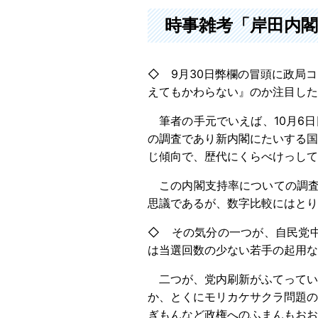
時事雑考「岸田内閣
◇ 9月30日弊欄の冒頭に政局
えてもかわらない』のか注目した
筆者の手元でいえば、10月6日
の調査であり新内閣にたいする国
じ傾向で、歴代にくらべけっして
この内閣支持率についての調査は
思議であるが、数字比較にはとり
◇ その気分の一つが、自民党
は当選回数の少ない若手の起用な
二つが、党内刷新がふてってい
か、とくにモリカケサクラ問題の
ぎもんなど政権へのふまんもおお