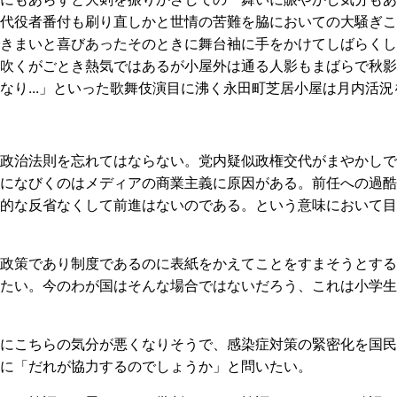
代役者番付も刷り直しかと世情の苦難を脇においての大騒ぎこ
きまいと喜びあったそのときに舞台袖に手をかけてしばらくし
吹くがごとき熱気ではあるが小屋外は通る人影もまばらで秋影
なり...」といった歌舞伎演目に沸く永田町芝居小屋は月内活
政治法則を忘れてはならない。党内疑似政権交代がまやかしで
になびくのはメディアの商業主義に原因がある。前任への過酷
的な反省なくして前進はないのである。という意味において目
政策であり制度であるのに表紙をかえてことをすまそうとする
たい。今のわが国はそんな場合ではないだろう、これは小学生
にこちらの気分が悪くなりそうで、感染症対策の緊密化を国民
に「だれが協力するのでしょうか」と問いたい。