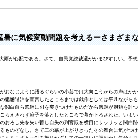
年猛暑に気候変動問題を考えるーさまざま
も大雨が心配である。さて、自民党総裁選がかまびすしい。予
がおなじように語るぐらいの小芸では大向こうからの声はかか
の魍魎退治を宣言したところまでは戯作としては平凡ながらも
な関白自ら魍魎に刃を突きつけたものだから魑魅が魍魎を討つ
こらえきれず扇子を落としたところで幕が下ろされた。いよい
のおろし先を失い暫し自失の判官殿を横目にサッサッと関白跡
るものぞなし。さて二の幕が上がりきったその舞台に気がつけ
にもあらずと大剣を振りかざしての一舞いに賑やかし気分もあ