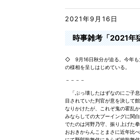
2021年9月16日
時事雑考「2021
◇ 9月16日秋分が迫る。今年
の様相を呈しはじめている。
－－－－
「ぶっ壊したはずなのにご子息
目されていた判官が意を決して館
なりかけたが、これぞ鬼の霍乱か
みならしての大ブーイングに関白
でたのは河野乃守、振り上げた拳
おおきからんことまさに近年比べ
にて野郎歌舞伎にあらず娘歌舞伎