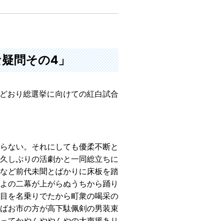
な疑問その4」
想どおり総選挙に向けての紅白試合
らない。それにしても優柔不断と
久しぶりの活劇かと一同総立ちに
など前代未聞とばかりに床板を踏
よの二幕が上がらぬうちから踊り
目を名乗りでたから町衆の喝采の
ばお市の方が高下駄佩剣の男装束
ってかやんややんやの大声援あり