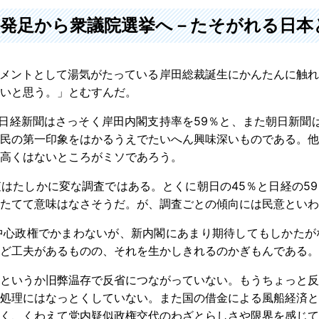
発足から衆議院選挙へ－たそがれる日本
コメントとして湯気がたっている岸田総裁誕生にかんたんに触
いと思う。」とむすんだ。
日経新聞はさっそく岸田内閣支持率を59％と、また朝日新聞は
民の第一印象をはかるうえでたいへん興味深いものである。他
高くはないところがミソであろう。
たしかに変な調査ではある。とくに朝日の45％と日経の59
たてて意味はなさそうだ。が、調査ごとの傾向には民意といわ
中心政権でかまわないが、新内閣にあまり期待してもしかたが
ど工夫があるものの、それを生かしきれるのかぎもんである。
というか旧弊温存で反省につながっていない。もうちょっと反
処理にはなっとくしていない。また国の借金による風船経済と
く、くわえて党内疑似政権交代のわざとらしさや限界を感じて