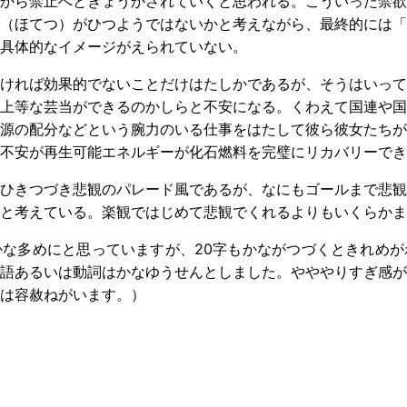
から禁止へときょうかされていくと思われる。こういった禁欲
（ほてつ）がひつようではないかと考えながら、最終的には「
具体的なイメージがえられていない。
ければ効果的でないことだけはたしかであるが、そうはいって
上等な芸当ができるのかしらと不安になる。くわえて国連や国
源の配分などという腕力のいる仕事をはたして彼ら彼女たちが
不安が再生可能エネルギーが化石燃料を完璧にリカバリーでき
ひきつづき悲観のパレード風であるが、なにもゴールまで悲観
と考えている。楽観ではじめて悲観でくれるよりもいくらかま
な多めにと思っていますが、20字もかながつづくときれめが
語あるいは動詞はかなゆうせんとしました。やややりすぎ感が
は容赦ねがいます。）