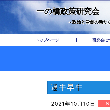
一の橋政策研究会
～政治と労働の新た
トップページ
研究会に
代表挨
代表経
所在
由来
遅牛早牛
2021年10月10日