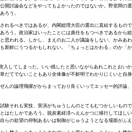
公開討論会などをやってもよかったのではないか。野党間の選
あろう。
されるべきではあるが、内閣総理大臣の選出に直結するもので
あろう。政治家はいったことには責任をもつべきであるから総
と思われる。しかし、まえのお二人が議論をしない、かみあわ
も新鮮にうつるかもしれない。「ちょっとはかわる」のか「か
突入してしまった。いい残したと思いながらあれこれとおいか
章だてでないこともあり全体像が不鮮明でわかりにくいと自身
ぜんの論理飛躍がからまっており良くいってエッセー的評論、
試験それも実技、実演がちゅうしんのとてもむつかしいもので
とはたしかであろう。脱炭素経済へえんかつに移行してほしい
に自らの欲望の抑制あるいは制御がじゅうようとなる場面がふえ