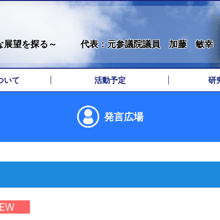
な展望を探る～
代表：元参議院議員 加藤 敏幸
ついて
活動予定
研
拶
歴
地
発言広場