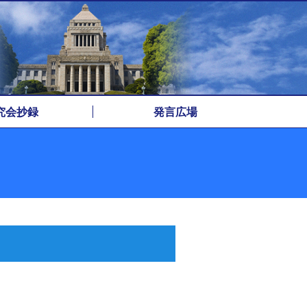
究会抄録
発言広場
アーカイブ
遅牛早牛
一筆啓上