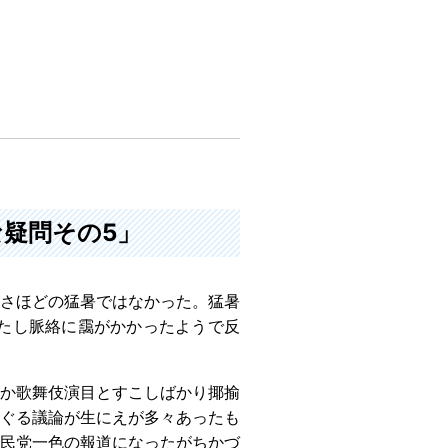
な疑問その5」
がさほどの猛暑ではなかった。猛暑
たし脈絡に靄がかかったようで反
か歌舞伎演目とすこしばかり揶揄
ぐる議論が生にえが多々あったも
民党一色の報道になったがちかづ