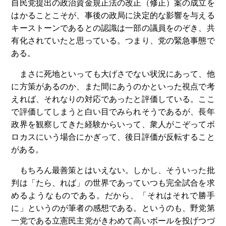
自民党提出の政治資金規正法の改正（修正）案の成立を
はかることこそが、事後の政局に決定的な影響を与える
キーストーンであるとの認識は一部の議員をのぞき、共
有化されていたと思っている。つまり、党の緊急事態で
ある。
まさに死地といっても大げさでない状況にあって、他
に方策があるのか、また間にあうのかといった視点で考
えれば、それなりの対応であったと評価している。ここ
で評価してしまうと白い目でみられそうであるが、長年
政界を観察してきた経験からいって、衆人がこぞってボ
ロカスにいう場合にかぎって、後日評価が反転すること
がある。
もちろん最善策とはいえない。しかし、そういった批
判は「たら、れば」の世界であっていつも完全試合を求
めるようなものである。だから、「それはそれで勝手
に」というのが筆者の感想である。というのも、野党第
一党である立憲民主党がきわめて高いボールを投げつづ