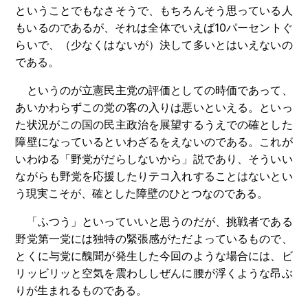
ということでもなさそうで、もちろんそう思っている人
もいるのであるが、それは全体でいえば10パーセントぐ
らいで、（少なくはないが）決して多いとはいえないの
である。
というのが立憲民主党の評価としての時価であって、
あいかわらずこの党の客の入りは悪いといえる。といっ
た状況がこの国の民主政治を展望するうえでの確とした
障壁になっているといわざるをえないのである。これが
いわゆる「野党がだらしないから」説であり、そういい
ながらも野党を応援したりテコ入れすることはないとい
う現実こそが、確とした障壁のひとつなのである。
「ふつう」といっていいと思うのだが、挑戦者である
野党第一党には独特の緊張感がただよっているもので、
とくに与党に醜聞が発生した今回のような場合には、ビ
リッビリッと空気を震わししぜんに腰が浮くような昂ぶ
りが生まれるものである。