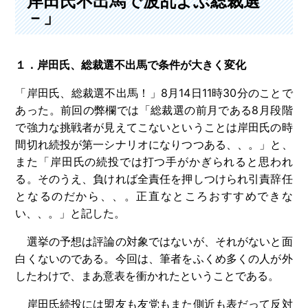
岸田氏不出馬で波乱よぶ総裁選
－」
１．岸田氏、総裁選不出馬で条件が大きく変化
「岸田氏、総裁選不出馬！」8月14日11時30分のことで
あった。前回の弊欄では「総裁選の前月である8月段階
で強力な挑戦者が見えてこないということは岸田氏の時
間切れ続投が第一シナリオになりつつある、、。」と、
また「岸田氏の続投では打つ手がかぎられると思われ
る。そのうえ、負ければ全責任を押しつけられ引責辞任
となるのだから、、。正直なところおすすめできな
い、、。」と記した。
選挙の予想は評論の対象ではないが、それがないと面
白くないのである。今回は、筆者をふくめ多くの人が外
したわけで、まあ意表を衝かれたということである。
岸田氏続投には盟友も友党もまた側近も表だって反対