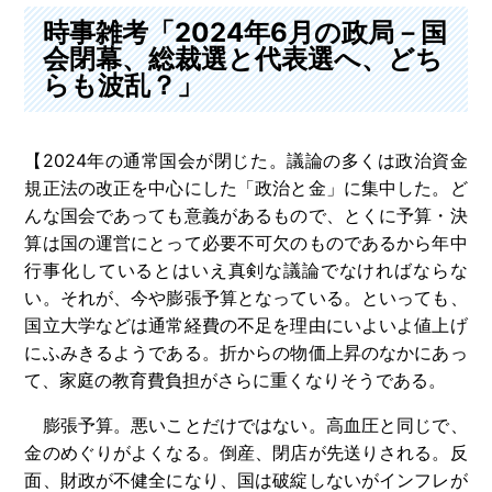
時事雑考「2024年6月の政局－国
会閉幕、総裁選と代表選へ、どち
らも波乱？」
【2024年の通常国会が閉じた。議論の多くは政治資金
規正法の改正を中心にした「政治と金」に集中した。ど
んな国会であっても意義があるもので、とくに予算・決
算は国の運営にとって必要不可欠のものであるから年中
行事化しているとはいえ真剣な議論でなければならな
い。それが、今や膨張予算となっている。といっても、
国立大学などは通常経費の不足を理由にいよいよ値上げ
にふみきるようである。折からの物価上昇のなかにあっ
て、家庭の教育費負担がさらに重くなりそうである。
膨張予算。悪いことだけではない。高血圧と同じで、
金のめぐりがよくなる。倒産、閉店が先送りされる。反
面、財政が不健全になり、国は破綻しないがインフレが