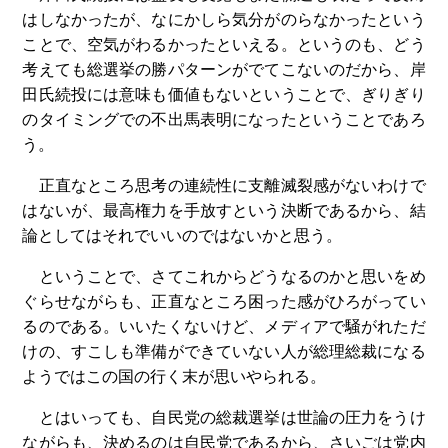
はしなかったが、なにかしら気分がのらなかったという
ことで、空気がわるかったといえる。というのも、どう
考えても総選挙の勝パターンがでてこないのだから、岸
田氏続投には意味も価値もないということで、ぎりぎり
のタイミングでの不出馬表明になったということであろ
う。
正直なところ思考の連続性に支離滅裂感がないわけで
はないが、最高権力を手放すという決断であるから、結
論としてはそれでいいのではないかと思う。
ということで、さてこれからどうなるのかと思いをめ
ぐらせながらも、正直なところ困った感がひろがってい
るのである。いいたくないけど、メディアで騒がれただ
けの、すこしも準備ができていない人が総理総裁になる
ようではこの国の行く末が思いやられる。
とはいっても、自民党の総裁選挙は世論の圧力をうけ
ながらも、決めるのは自民党であるから、さいごは党内