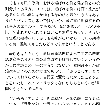
そもそも民主政治における選ばれる側と選ぶ側との役
割分担のあり方については、選ばれる側には百の注文が
あるのに選ぶ側には棄権するなのひと言というのはあま
りにもバランスが悪いではないか。政治家に期待するの
は善意のエネルギーであるが、荒野を100メートル10秒
以下で走れといわれてもほとんど無理であって、そうい
う無理な期待をしてみても意味がないから、むしろ期待
する前に整地でもしたらどうですかということである。
表むきはともかく、新総裁新総理によって年内の解散
総選挙をのりきり自公連立政権を維持していくというの
が自民党議員の一等の本音ではないか。党内改革とか政
治改革はそのための方便であって、「ぶっこわす」とま
でいっておきながら、自民党は変わらなかったことをふ
と思いだし、次のレトリックはなにかしらというのが世
間のうけとめであろう。
だからあえていえば、新総裁が「選挙の顔」になるに
しても、「選挙の顔」で選ぶというのはまるっきりの間