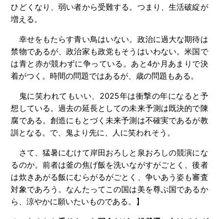
ひどくなり、弱い者から受難する。つまり、生活破綻が
増える。
幸せをもたらす青い鳥はいない。政治に過大な期待は
禁物であるが、政治家も政党もそうはいわない。米国で
は青と赤が競わずに争っている。あと4か月あまりで決
着がつく。時間の問題ではあるが、歳の問題もある。
鬼に笑われてもいい、2025年は衝撃の年になると予
想している。過去の延長としての未来予測は既決的で陳
腐である。創造にもとづく未来予測は不確実であるが教
訓となる。で、鬼より先に、人に笑われそう。
さて、猛暑にむけて岸田おろしと泉おろしの競演にな
るのか。前者は釜の焦げ飯を洗いながすがごとく、後者
は炊きあがる飯にむらがるがごとく、争いあう姿も審査
対象であろう。なんたってこの国は美を尊ぶ国であるか
ら、涼やかに願いたいものである。】