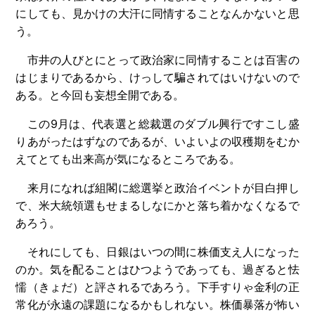
にしても、見かけの大汗に同情することなんかないと思
う。
市井の人びとにとって政治家に同情することは百害の
はじまりであるから、けっして騙されてはいけないので
ある。と今回も妄想全開である。
この9月は、代表選と総裁選のダブル興行ですこし盛
りあがったはずなのであるが、いよいよの収穫期をむか
えてとても出来高が気になるところである。
来月になれば組閣に総選挙と政治イベントが目白押し
で、米大統領選もせまるしなにかと落ち着かなくなるで
あろう。
それにしても、日銀はいつの間に株価支え人になった
のか。気を配ることはひつようであっても、過ぎると怯
懦（きょだ）と評されるであろう。下手すりゃ金利の正
常化が永遠の課題になるかもしれない。株価暴落が怖い