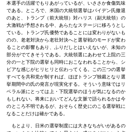
本選手の活躍でもりあがっているが、いささか食傷気味
である。ところで、米国の大統領選挙はバイデン氏撤退
のあと、トランプ（前大統領）対ハリス（副大統領）の
大激戦が予想される中、あらたなステージに移ろうとし
ている。トランプ氏優勢であることには変わりがないも
のの、老老対決から老壮対決へと選挙戦のモードが変わ
ることの影響もあり、ふりだしとはいえないが、未知の
部分がでてきそうである。大統領選にあわせて上院の三
分の一と下院の選挙も同時におこなわれることから、シ
ビアな感じがヒリヒリと伝わってくる。この三つの選挙
すべてを共和党が制すれば、ほぼトランプ独裁となり選
挙期間中の氏の発言が現実化する。そういう意味ではリ
ベラル派にとっては上・下院選挙のほうが気になるのか
もしれない。将来においてどんな文脈で語られるかは今
のところ不明であるが、おそらく歴史にのこる選挙戦に
なることだけは確かである。
もとより、日米の選挙制度には大きなちがいがあるの