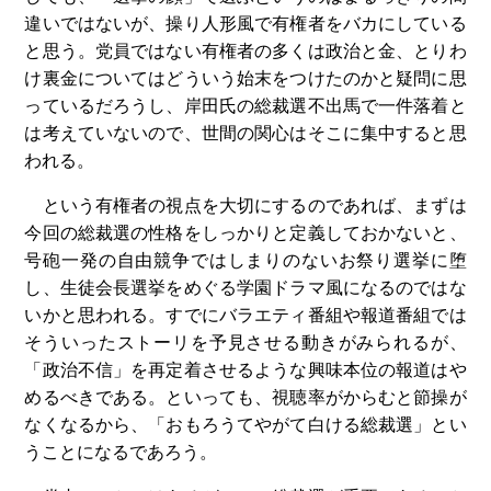
違いではないが、操り人形風で有権者をバカにしている
と思う。党員ではない有権者の多くは政治と金、とりわ
け裏金についてはどういう始末をつけたのかと疑問に思
っているだろうし、岸田氏の総裁選不出馬で一件落着と
は考えていないので、世間の関心はそこに集中すると思
われる。
という有権者の視点を大切にするのであれば、まずは
今回の総裁選の性格をしっかりと定義しておかないと、
号砲一発の自由競争ではしまりのないお祭り選挙に堕
し、生徒会長選挙をめぐる学園ドラマ風になるのではな
いかと思われる。すでにバラエティ番組や報道番組では
そういったストーリを予見させる動きがみられるが、
「政治不信」を再定着させるような興味本位の報道はや
めるべきである。といっても、視聴率がからむと節操が
なくなるから、「おもろうてやがて白ける総裁選」とい
うことになるであろう。