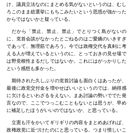
け、議員立法なのにまとめる気がないというのは、むし
ろこのまま総選挙にもちこみたいという思惑が強かった
からではないかと疑っている。
だから「禁止、禁止、禁止」でとりつく島がないの
に、党首会談がなかったとごねるのはご愛嬌のいきすぎ
であって、無理筋であろう。今では政権交代を真剣に考
える人が増えているというのに、とっておきの見せ場で
は野党根性まるだしではないか。これにはがっかりした
という感想も多かった。
期待された久しぶりの党首討論も面白くはあったが、
最後に政党交付金を増やせばいいというのでは、納得感
に欠けるといわざるをえない。まあ討論の勢いででた発
言なので、ここでつっこむこともないとは思うが、早め
に補足したほうがいいのではないか、と思っている。
立憲も汗をかいてギリギリの内容をまとめあげれば、
政権政党に近づけたのにと思っている。つまり惜しいこ