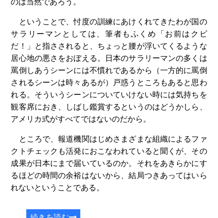
のは当然であろう。
ということで、忖度の訓練にあけくれてきたわが国の
サラリーマンとしては、筆者もふくめ「お前はクビ
だ！」と指さされると、ちょっと腰が浮いてくるような
居心地の悪さをおぼえる。日本のサラリーマンの多くは
罵倒しあうシーンには不慣れであるから（一方的に罵倒
されるシーンは時々あるが）戸惑うところもあると思わ
れる。そういうシーンについていけない時には気持ちを
観客席におき、しばし鑑賞するというのはどうかしら、
アメリカ式がすべてではないのだから。
ところで、報道機関はじめさまざまな組織によるファ
クトチェックも活発におこなわれていると聞くが、その
成果が日本にまで届いているのか。それをあきらかにす
るほどの時間の余裕はないから、結局つきあってはいら
れないということである。
続きを読む