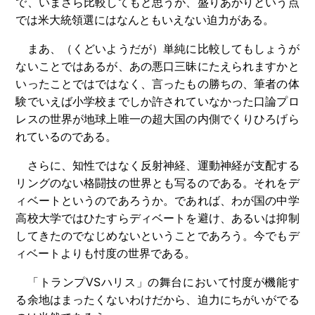
で、いまさら比較してもと思うが、盛りあがりという点
では米大統領選にはなんともいえない迫力がある。
まあ、（くどいようだが）単純に比較してもしょうが
ないことではあるが、あの悪口三昧にたえられますかと
いったことではではなく、言ったもの勝ちの、筆者の体
験でいえば小学校までしか許されていなかった口論プロ
レスの世界が地球上唯一の超大国の内側でくりひろげら
れているのである。
さらに、知性ではなく反射神経、運動神経が支配する
リングのない格闘技の世界とも写るのである。それをデ
ィベートというのであろうか。であれば、わが国の中学
高校大学ではひたすらディベートを避け、あるいは抑制
してきたのでなじめないということであろう。今でもデ
ィベートよりも忖度の世界である。
「トランプVSハリス」の舞台において忖度が機能す
る余地はまったくないわけだから、迫力にちがいがでる