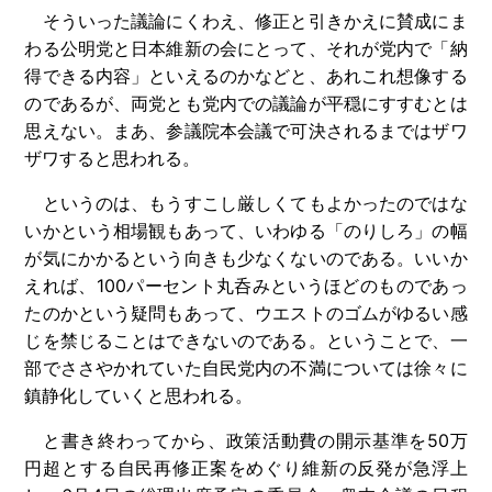
そういった議論にくわえ、修正と引きかえに賛成にま
わる公明党と日本維新の会にとって、それが党内で「納
得できる内容」といえるのかなどと、あれこれ想像する
のであるが、両党とも党内での議論が平穏にすすむとは
思えない。まあ、参議院本会議で可決されるまではザワ
ザワすると思われる。
というのは、もうすこし厳しくてもよかったのではな
いかという相場観もあって、いわゆる「のりしろ」の幅
が気にかかるという向きも少なくないのである。いいか
えれば、100パーセント丸呑みというほどのものであっ
たのかという疑問もあって、ウエストのゴムがゆるい感
じを禁じることはできないのである。ということで、一
部でささやかれていた自民党内の不満については徐々に
鎮静化していくと思われる。
と書き終わってから、政策活動費の開示基準を50万
円超とする自民再修正案をめぐり維新の反発が急浮上