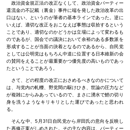
政治資金規正法の改正なくして、政治資金パーティー
還流金の不記載（裏金）事件に端を発した政治改革の出
口はない、というのが筆者の基本ラインであった。逆に
いえば、適切な改正をおこなえば事態は収拾するという
ことであり、適切なのかどうかは立場によって変わるも
のであるが、国会での議決において余裕のある多数派を
形成することが当面の決着となるのであるから、自民党
としては公明党はもちろん中道に位置する日本維新の会
の賛同をえることが最重要かつ優先度の高いものであっ
たということであろう。
さて、どの程度の改正におさめるべきなのかについて
は、与党内の軋轢、野党間の駆けひき、世論の圧力など
が複雑にからみあっているので、まさに湧水で鯉の切り
身を洗うようなキリキリとした運びであったと思われ
る。
そんな中、5月31日自民党から岸田氏の意向を反映し
た再修正案がしめされた。その主な内容は、パーティー