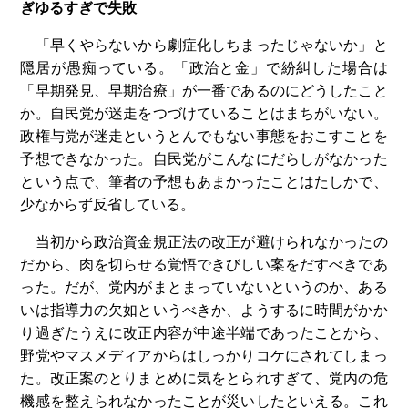
ぎゆるすぎで失敗
「早くやらないから劇症化しちまったじゃないか」と
隠居が愚痴っている。「政治と金」で紛糾した場合は
「早期発見、早期治療」が一番であるのにどうしたこと
か。自民党が迷走をつづけていることはまちがいない。
政権与党が迷走というとんでもない事態をおこすことを
予想できなかった。自民党がこんなにだらしがなかった
という点で、筆者の予想もあまかったことはたしかで、
少なからず反省している。
当初から政治資金規正法の改正が避けられなかったの
だから、肉を切らせる覚悟できびしい案をだすべきであ
った。だが、党内がまとまっていないというのか、ある
いは指導力の欠如というべきか、ようするに時間がかか
り過ぎたうえに改正内容が中途半端であったことから、
野党やマスメディアからはしっかりコケにされてしまっ
た。改正案のとりまとめに気をとられすぎて、党内の危
機感を整えられなかったことが災いしたといえる。これ