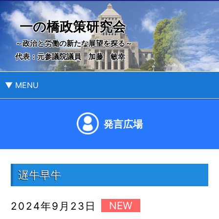
一の橋政策研究会
～政治と労働の新たな展望を探る～
代表：元参議院議員 加藤 敏幸
▼ MENU
発言広場
遅牛早牛
2024年9月23日