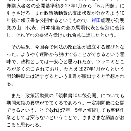
券購入者名の公開基準額を27年1月から「5万円超」に
引きさげる、また政策活動費の支出状況が分かるよう10
年後に領収書を公開するというもので、
岸田
総理が公明
党の山口代表、日本維新の会の馬場代表と個別に会談
し、それぞれの要求を受けいれ合意に達したという。
その結果、今国会で同法の改正案が成立する運びとな
った。ようやく迷路から脱けでることができるという意
味で、政権としては一安心と思われたが、ツッコミどこ
ろが多くのこされており、たとえば27年1月からという
開始時期には遅すぎるという非難が噴出すると予想され
る。
また、政策活動費の「領収書10年後公開」についても
期間短縮の要求がでてくるであろう。一定期間後に公開
できるということであれば7年、5年と短縮しても事務作
業としては変らないということで、さまざまな議論がお
こると思われる。