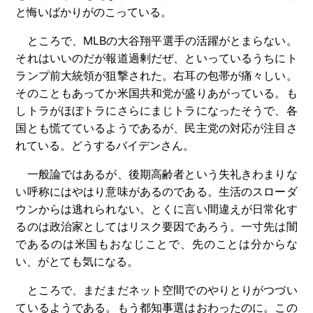
と悔いばかりがのこっている。
ところで、MLBの大谷翔平選手の活躍がとまらない。
それはいいのだが報道過剰だぜ、といっているうちにト
ランプ前大統領が狙撃された。右耳の包帯が痛々しい。
そのこともあってか米国共和党が盛りあがっている。も
しトラがほぼトラにさらにまじトラになったそうで、各
国とも慌てているようであるが、民主党の対応が注目さ
れている。どうするバイデンさん。
一般論ではあるが、後期高齢者という失礼きわまりな
い呼称にはやはり意味があるのである。生活のスローダ
ウンからは逃れられない。とくに言い間違えが日常化す
るのは政治家としてはリスク要因であろう。一寸先は闇
であるのは米国もおなじことで、先のことは分からな
い、がとても気になる。
ところで、まだまだネット空間でのやりとりがつづい
ているようである。もう都知事選はおわったのに。この