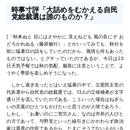
時事寸評「大詰めをむかえる自民
党総裁選は誰のものか？」
[「秋来ぬと 目にはさやかに 見えねども 風の音にぞ お
どろかれぬる（藤原敏行）」とかいってみても、秋分を
前に猛暑日の話をしていたのだから、風情も何もあった
ものではない。とグチっていたのであるが、今日は23
日天気予報では秋の気配、服装に注意ということで、よ
うやく季節を楽しめそうになった。
しかし過ぎ去ったとはいえ猛暑の中で、立憲民主党の
代表選やら自民党の総裁選では、13人の立候補者が文字
通り汗を流していたのである。こういった場合はねぎら
いの言葉のひとつもかけたいと思うのが人情であろう。
しかし、「お暑いのにご苦労さん」なのは市井の人びと
の方であって、与野党といった線引きにかかわらず政治
家は異界の住民であるから、たまにそうでない人がいる