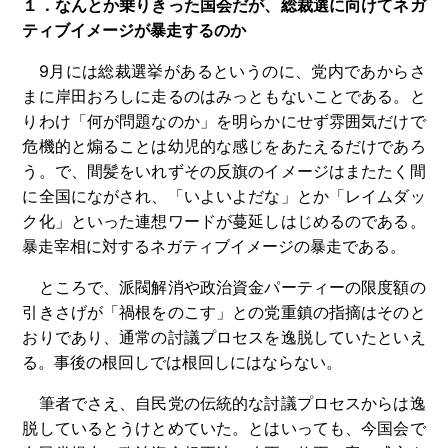
１．
なんとか乗りきった国会だが、総裁選に向けてネガ
ティブイメージが暴走するのか
9月には総裁選挙があるというのに、党内であからさ
まに岸田おろしに走るのはみっともないことである。と
りわけ「何が問題なのか」を明らかにせず雰囲気だけで
危機的と煽ることは幼児的な感じをあたえるだけであろ
う。で、間髪をいれずその反旗のイメージはまたたく間
に全国にながされ、「いよいよだな」とか「レイムダッ
ク化」といった連想ワードが蔓延しはじめるのである。
暴走宰相に対するネガティブイメージの暴走である。
ところで、派閥解消や政治資金パーティーの限度額の
引きさげが「禍根をのこす」との党重鎮の指摘はそのと
おりであり、通常の討議プロセスを逸脱していたといえ
る。事後の根回しでは根回しにはならない。
筆者でさえ、自民党の伝統的な討議プロセスからは逸
脱しているとうけとめていた。とはいっても、今国会で