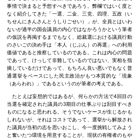
事情で決まると予想すべきであろう。弊欄ではいく度と
なく紹介してきた「一選、二金、三党、四理、五政（い
ちせんにきんさんとうしりごせい）」が、全員とはいわ
ないが過半の国会議員の内心ではなかろうかという筆者
の仮説を再掲するまでもなく、総裁選における議員行動
のさいごの決め手は「本人（じぶん）の再選」への利用
価値であると推察しているのである。これは内心の問題
であって、けっして非難しているのではない、実相を指
摘しているだけであって、もちろん良い悪いでもなく普
通選挙をベースにした民主政治がもつ本質的な「現象
（あらわれ）」であるというのが筆者の考えである。
たとえば妄想的ではあるが、何らかの方法で4回目の
当選を確定された議員の3期目の仕事ぶりは刮目すべき
ものになると思われる。そうでないケースが生じるかも
しれないが、それはコストであって、選挙から解放され
た議員が当初の志を思いおこし、今一度挑戦してみよう
と奮いたつ環境を用意することが、現状の有権者のもや