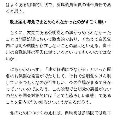
はよくある組織的症状で、所属議員全員の連帯責任であ
ると思う。
改正案を与党でまとめられなかったのがすごく痛い
とくに、友党である公明党との溝がうめられなかった
ことは問題処理において致命的であり、くわえて自民党
内には司令機能が存在しないことの証明といえる。富士
川の合戦以降の平氏に似ているといってもいいのではな
いか。
にもかかわらず、「連立解消につながる」といった匿
名のお気楽な発言がでたりして、それで公明党をけん制
しているつもりなのが可笑しい、今の立場がまるで分か
っていないのであろう。この段階で公明党の裏書がない
のだから国会対策的には「とても恐ろしい事態」である
ことを党内で思い知るひつようがあるだろう。
念のためにつけくわえれば、自民党は参議院では過半