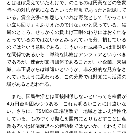
とはほぼ見えていたわけで、のこるのは円高などの急変
時への対応が気になるといった程度であったと記憶して
いる。賃金交渉に知悉していれば野党として「かっこい
い立ち回り」もありえたのではないかと思っている。結
局のところ、せっかくの賃上げ三唱のわりにはおくれを
とっているのではないかとみられている分、損している
のではという意味である。こういった成果争いは非対称
な関係であるから、単純な比較はアンフェアというべき
であるが、連合が支持団体であることが、小企業、未組
織、非正規からは縁遠いというか、非友好的な見方をさ
れているように思われる。この分野では野党にも活躍の
場があると思われる。
また、国民生活とは直接関係しないといっても株価が
4万円台を固めつつある。これも明るいことには違いな
い。さらに、TSMCの工場誘致で一地域とはいえ活性化
している。ものづくり拠点を国内にとりもどすことは産
業あるいは経済衰退への特効薬ではないか。くわえて国