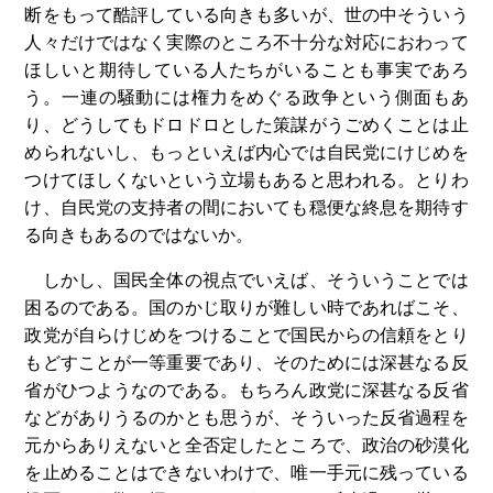
断をもって酷評している向きも多いが、世の中そういう
人々だけではなく実際のところ不十分な対応におわって
ほしいと期待している人たちがいることも事実であろ
う。一連の騒動には権力をめぐる政争という側面もあ
り、どうしてもドロドロとした策謀がうごめくことは止
められないし、もっといえば内心では自民党にけじめを
つけてほしくないという立場もあると思われる。とりわ
け、自民党の支持者の間においても穏便な終息を期待す
る向きもあるのではないか。
しかし、国民全体の視点でいえば、そういうことでは
困るのである。国のかじ取りが難しい時であればこそ、
政党が自らけじめをつけることで国民からの信頼をとり
もどすことが一等重要であり、そのためには深甚なる反
省がひつようなのである。もちろん政党に深甚なる反省
などがありうるのかとも思うが、そういった反省過程を
元からありえないと全否定したところで、政治の砂漠化
を止めることはできないわけで、唯一手元に残っている