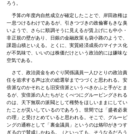
ろう。
予算の年度内自然成立が確定したことで、岸田政権は
一息つけるわけであるが、引きつづきの政倫審もきな臭
いようで、さらに順調そうに見えるが賃上げにも中小・
非正規の壁があり、日銀の金融政策も袋小路のようで、
課題山積といえる。とくに、実質経済成長のマイナス化
が不気味で、いいのは株価だけという政治的には嫌味な
空気である。
さて、政治資金をめぐり関係議員一人ひとりの政治責
任を追求する声は次の総選挙までつづくと思われる。安
倍派なのかそれとも旧安倍派というべきかふと手がとま
るが、安倍派の人たちがとくべつにグルーピングされる
のは、天下無双の派閥として権勢をほしいままにしてい
たことが災いしているのであろう。世間では「盛者必衰
の理」と受けとめていると思われる。そこで、グルーピ
ングの通称として「裏金議員」というのは烙印がきつす
ぎるので賛成しかねる。（といっても、そうなるだろう