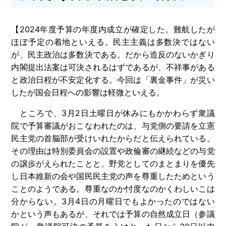
【2024年度予算の年度内成立が確定した。難航したが
ほぼ予定の着地といえる。民主主義は多数決ではない
が、民主政治は多数決である。だから造反のないかぎり
内閣提出法案は可決されるはずであるが、不祥事がある
と政治日程が不安定化する。今回は「裏金事件」が災い
したが国会日程への影響は軽微といえる。
ところで、3月2日土曜日が休みにもかかわらず衆議
院で予算審議がおこなわれたのは、与党側の要請を立憲
民主党の首脳部が受けいれたからだと伝えられている。
その理由は特別委員会の設置や政倫審の継続などの与党
の譲歩がえられたことと、野党としてのまとまりを優先
し日本維新の会や国民民主党の声を尊重したためという
ことのようである。尊重なのか忖度なのかくわしいこは
分からない。3月4日の月曜日でもよかったのではない
かという声もあるが、それでは予算の自然成立日（参議