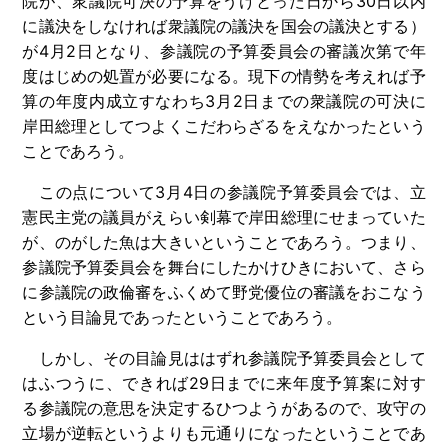
院が、衆議院可決の予算をうけとった日から30日以内
に議決をしなければ衆議院の議決を国会の議決とする）
が4月2日となり、参議院の予算委員会の審議次第で年
度はじめの処置が必要になる。現下の情勢を考えれば予
算の年度内成立すなわち3月2日までの衆議院の可決に
岸田総理としてつよくこだわらざるをえなかったという
ことであろう。
この点について3月4日の参議院予算委員会では、立
憲民主党の議員がえらい剣幕で岸田総理にせまっていた
が、のがした魚は大きいということであろう。つまり、
参議院予算委員会を舞台にしたかけひきにおいて、さら
に参議院の政倫審をふくめて野党優位の審議をおこなう
という目論見であったということであろう。
しかし、その目論見ははずれ参議院予算委員会として
はふつうに、できれば29日までに来年度予算案に対す
る参議院の意思を決定するひつようがあるので、攻守の
立場が逆転というよりも元通りになったということであ