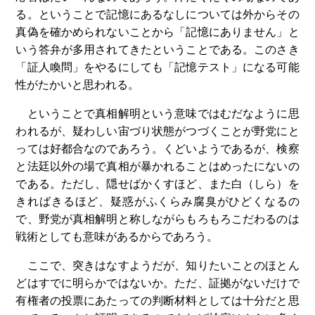
る。ということで記憶にあるなしについては外からその
真偽を確かめられないことから「記憶にありません」と
いう答弁が多用されてきたということである。このさき
「証人喚問」をやるにしても「記憶テスト」になる可能
性がたかいと思われる。
ということで真相解明という意味ではむだなように思
われるが、疑わしい宙づり状態がつづくことが野党にと
っては好都合なのであろう。くどいようであるが、検察
と法廷以外の場で真相が暴かれることはめったにないの
である。ただし、隠せばかくすほど、また白（しら）を
きればきるほど、疑惑がふくらみ腐臭がひどくなるの
で、野党が真相解明と称しながらもろもろこだわるのは
戦術としても意味があるからであろう。
ここで、突きはなすようだが、知りたいことのほとん
どはすでに明らかではないか。ただ、証拠がないだけで
有権者の投票にあたっての判断材料としては十分だと思