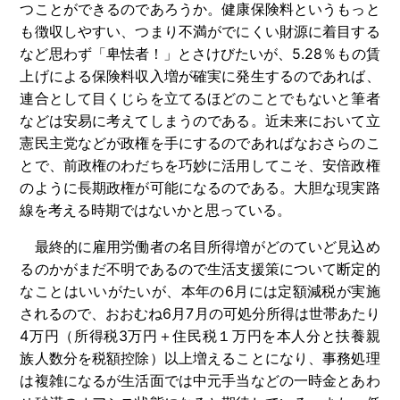
つことができるのであろうか。健康保険料というもっと
も徴収しやすい、つまり不満がでにくい財源に着目する
など思わず「卑怯者！」とさけびたいが、5.28％もの賃
上げによる保険料収入増が確実に発生するのであれば、
連合として目くじらを立てるほどのことでもないと筆者
などは安易に考えてしまうのである。近未来において立
憲民主党などが政権を手にするのであればなおさらのこ
とで、前政権のわだちを巧妙に活用してこそ、安倍政権
のように長期政権が可能になるのである。大胆な現実路
線を考える時期ではないかと思っている。
最終的に雇用労働者の名目所得増がどのていど見込め
るのかがまだ不明であるので生活支援策について断定的
なことはいいがたいが、本年の6月には定額減税が実施
されるので、おおむね6月7月の可処分所得は世帯あたり
4万円（所得税3万円＋住民税１万円を本人分と扶養親
族人数分を税額控除）以上増えることになり、事務処理
は複雑になるが生活面では中元手当などの一時金とあわ