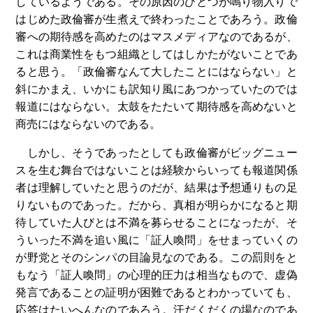
しているようである。その原因のひとつが鳴り物入りで
はじめた政倫審が生煮えで終わったことであろう。政倫
審への期待感を高めたのはマスメディアなのであるが、
これは商業性をもつ組織としてはしかたがないことであ
ると思う。「政倫審なんて大したことにはならない」と
斜にかまえ、いかにも訳知り風にあつかっていたのでは
報道にはならない。太鼓をたたいて期待感を高めないと
商売にはならないのである。
しかし、そうであったとしても政倫審がビッグニュー
スを生む舞台ではないことは経験からいっても報道関係
者は理解していたと思うのだが、結果は予想通りもの足
りないものであった。だから、真相が明らかになると期
待していた人びとは不満を募らせることになったが、そ
ういった不満を追い風に「証人喚問」をせまっていくの
が野党とそのシンパの目論見なのである。この罰則をと
もなう「証人喚問」の心理的圧力は相当なもので、虚偽
発言であることの証明が困難であるとわかっていても、
応答はたいへんなのであろう。汗だくだくの場なのであ