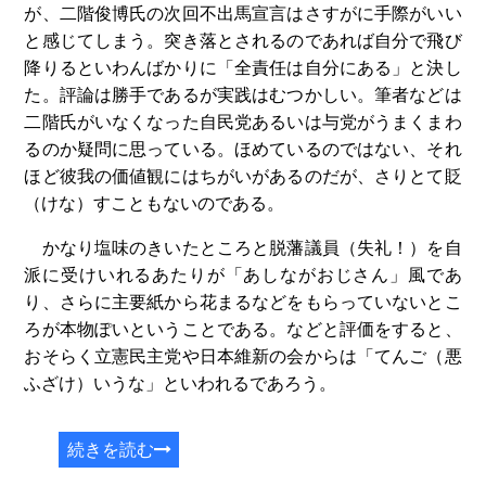
が、二階俊博氏の次回不出馬宣言はさすがに手際がいい
と感じてしまう。突き落とされるのであれば自分で飛び
降りるといわんばかりに「全責任は自分にある」と決し
た。評論は勝手であるが実践はむつかしい。筆者などは
二階氏がいなくなった自民党あるいは与党がうまくまわ
るのか疑問に思っている。ほめているのではない、それ
ほど彼我の価値観にはちがいがあるのだが、さりとて貶
（けな）すこともないのである。
かなり塩味のきいたところと脱藩議員（失礼！）を自
派に受けいれるあたりが「あしながおじさん」風であ
り、さらに主要紙から花まるなどをもらっていないとこ
ろが本物ぽいということである。などと評価をすると、
おそらく立憲民主党や日本維新の会からは「てんご（悪
ふざけ）いうな」といわれるであろう。
続きを読む