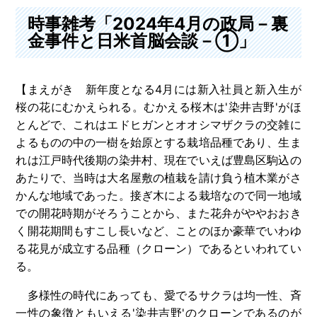
時事雑考「2024年4月の政局－裏
金事件と日米首脳会談－①」
【まえがき 新年度となる4月には新入社員と新入生が
桜の花にむかえられる。むかえる桜木は'染井吉野'がほ
とんどで、これはエドヒガンとオオシマザクラの交雑に
よるものの中の一樹を始原とする栽培品種であり、生ま
れは江戸時代後期の染井村、現在でいえば豊島区駒込の
あたりで、当時は大名屋敷の植栽を請け負う植木業がさ
かんな地域であった。接ぎ木による栽培なので同一地域
での開花時期がそろうことから、また花弁がややおおき
く開花期間もすこし長いなど、ことのほか豪華でいわゆ
る花見が成立する品種（クローン）であるといわれてい
る。
多様性の時代にあっても、愛でるサクラは均一性、斉
一性の象徴ともいえる'染井吉野'のクローンであるのが