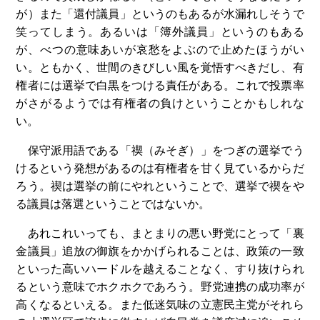
が）また「還付議員」というのもあるが水漏れしそうで
笑ってしまう。あるいは「簿外議員」というのもある
が、べつの意味あいが哀愁をよぶので止めたほうがい
い。ともかく、世間のきびしい風を覚悟すべきだし、有
権者には選挙で白黒をつける責任がある。これで投票率
がさがるようでは有権者の負けということかもしれな
い。
保守派用語である「禊（みそぎ）」をつぎの選挙でう
けるという発想があるのは有権者を甘く見ているからだ
ろう。禊は選挙の前にやれということで、選挙で禊をや
る議員は落選ということではないか。
あれこれいっても、まとまりの悪い野党にとって「裏
金議員」追放の御旗をかかげられることは、政策の一致
といった高いハードルを越えることなく、すり抜けられ
るという意味でホクホクであろう。野党連携の成功率が
高くなるといえる。また低迷気味の立憲民主党がそれら