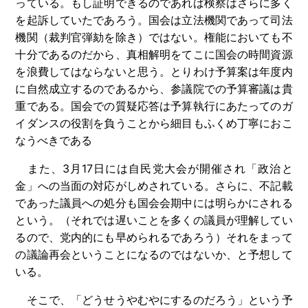
っている。もし証明できるのであれば検察はさらに多く
を起訴していたであろう。国会は立法機関であって司法
機関（裁判官弾劾を除き）ではない。権能においても不
十分であるのだから、真相解明をてこに国会の時間資源
を浪費してはならないと思う。とりわけ予算案は年度内
に自然成立するのであるから、参議院での予算審議は貴
重である。国会での質疑応答は予算執行にあたってのガ
イダンスの役割を負うことから細目もふくめ丁寧におこ
なうべきである
また、3月17日には自民党大会が開催され「政治と
金」への当面の対応がしめされている。さらに、不記載
であった議員への処分も国会会期中には明らかにされる
という。（それでは遅いことを多くの議員が理解してい
るので、党内的にも早められるであろう）それをまって
の議論再会ということになるのではないか、と予想して
いる。
そこで、「どうせうやむやにするのだろう」という予