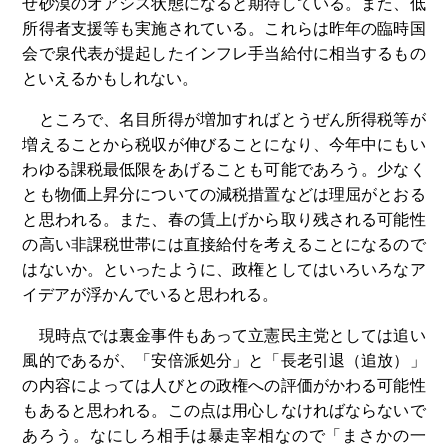
せ砂漠のオアシス状態になると期待している。また、低
所得者支援等も実施されている。これらは昨年の臨時国
会で泉代表が提起したインフレ手当給付に相当するもの
といえるかもしれない。
ところで、名目所得が増加すればとうぜん所得税等が
増えることから税収が伸びることになり、今年中にもい
わゆる課税最低限をあげることも可能であろう。少なく
とも物価上昇分についての減税措置などは理屈がとおる
と思われる。また、春の賃上げから取り残される可能性
の高い非課税世帯には直接給付を考えることになるので
はないか。といったように、政権としてはいろいろなア
イデアが浮かんでいると思われる。
現時点では裏金事件もあって立憲民主党としては追い
風的であるが、「安倍派処分」と「長老引退（追放）」
の内容によっては人びとの政権への評価がかわる可能性
もあると思われる。この点は用心しなければならないで
あろう。なにしろ相手は暴走宰相なので「まさかの一