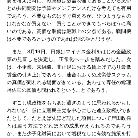
防を考えた時に、戦闘機は必需装備であることから英伊
との共同開発は予算やメンテナンスだけを考えても有用
であろう。不要なものはすぐ買えるが、ひつようなもの
はなかなか買えない、買うことができてもべらぼうに高
いのである。高価な装備は継戦上の欠点である。戦闘機
は不要であるというのであれば別の話と思うが。
また、3月19日、日銀はマイナス金利をはじめ金融政
策の見直しを決定し、正常化へ一歩を踏みだした。次
は、小企業、未組織、非正規における賃上げであり最低
賃金の引き上げであろう。連合もふくめ政労使スクラム
の真価が問われる場面がきている。あわせて専任の総理
補佐官の真価も問われるということであろう。
すこし現政権をもちあげ過ぎのように思われるかもし
れないが、仮に立憲民主党を中心にした連立政権ができ
たとして、たとえば先ほど記した項目について岸田政権
とは違う方法でどれほどの成果がえられるのであろう
か、また少子化対策において増税なしに有効な施策を打