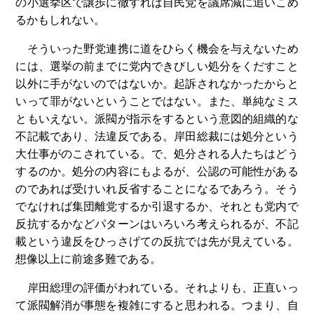
の小選挙区で譲歩に徹すれば自民党を議席減に追いこめ
るかもしれない。
そういった野党連携に道をひらく機会を与えないため
には、選挙の前までに党内できびしい処分をくだすこと
以外に手がないのではないか。起訴されなかったからと
いって罪がないということではない。また、単純なミス
ともいえない。派閥が指示をするという意図的組織的な
不記載であり、法違反である。岸田総裁には処分という
大仕事がのこされている。で、処分される人たちはどう
するのか。処分の内容にもよるが、公認の可能性がある
のであれば受けいれ反省することになるであろう。そう
でなければ集団離党するか引退するか、それとも党内で
反抗するかなどパターンはいろいろ考えられるが、不記
載という違反をひっさげての反抗では先が見えている。
想像以上に前途多難である。
岸田総理の評価がわれている。それよりも、正直いっ
て派閥解消が事態を複雑にすると思われる。つまり、自