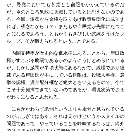
が、野党においても各党とも宿題をかかえているのだ
が、今のところ果敢に挑戦しているとは思えないのであ
る。今回、派閥から金権を取りあげ政策集団化に成功す
れば、残念ながら（？）またもや自民党が先頭にたつこ
とになるであろう。ともかくもきびしい試練をうけたグ
ループこそが鍛えられるということである。
内閣支持率が歴史的な低水準にあることから、岸田政
権がすこぶる脆弱であるかのようにうけとめられている
が、しかし派閥が半壊状態にあるなかで、総理であり総
裁である岸田氏が手にしている権限は、役職人事権、選
挙公認権、資金配分権など絶大ともいえるもので、今で
こそ十分発揮できていないのであるが、環境次第でさま
がわりになると思われる。
にもかかわらず脆弱というよりも虚弱と見られている
のがふしぎではある。それは見かけというかスタイルの
問題であって、やっていることを吟味するならば、狷介
ではあるが結果において老獪でもあるといえるであろ