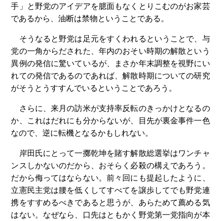
手」と野党のアイデアを臆面もなくとりこむのがお家芸
であるから、油断は禁物ということである。
そうなると野党は足元をすくわれるということで、与
党の一角からだされた、年内のおそい時期の解散という
異例の発信に驚いているが、まさか年末調整を視野にい
れての発信であるのであれば、解散時期についての研究
がそうとうすすんでいるということであろう。
さらに、来月の訪米が支持率反転のきっかけとなるの
か、これはだれにも分からないが、目先が裏金事件一色
なので、逆に転機となるかもしれない。
岸田氏にとって一擲乾坤を賭す解散総選挙はワンチャ
ンスしかないのだから、おそらく必殺の構えであろう。
だから侮ってはならない。前々回にも提起したように、
立憲民主党は腰を低くしてすべてを譲歩してでも野党連
携をすすめるべきであると思うが、あらためて薦める気
はない。なぜなら、口先はともかく野党第一党指向が本