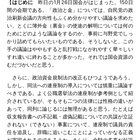
【
はじめに
昨日の1月26日国会がはじまった。150日
間の会期である。「政治と金」については、自民党の政
治刷新会議の方向性もふくめ分かりやすい議論を求めた
い。とくに簿外金（裏金）の使途の解明については何の
ためにどのような議論をするのか、事前に与野党でしっ
かり詰めてもらいたいものである。そうしないと、この
手の議論はややもすると乱打戦にながれやすく華々しい
すれ違いに終わることが多かった。それでは国会資源の
むだづかいだと思う。
さらに、政治資金規制法の改正もひつようであろう。
しかし、同法への連座制の導入については慎重に議論す
べきである。よく公職選挙法の連座制が参考例として紹
介されているが、そもそも二つの法律には性格の違いが
あって、同列に論じるには無理があると思う。たとえば
収支報告書への不記載・虚偽記載についての共謀が立証
されない（できない）事案について、連座制で議員の責
任を追及し、辞職に追いこむことによっていかなる正義