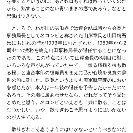
を要するというのに、あと数日もすれば散っていくのだ
から、熟することのない青いままの恋であろう。などと
想像はつきない。
ところで、わが国の労働界では連合結成時から会長と
事務局長として名コンビと称された山岸章氏と山田精吾
氏にも別れの時が1993年におとずれた。1989年から2
期4年の激務を終え山田事務局長が退任することになっ
たのである。この時点において山岸会長の3期目に対し
いろいろな声があがっていた中で、「散る桜残る桜も散
る桜」と連合本部の役職員をまえに己が心境を良寛の辞
世の句に託した。良寛というよりも海軍航空隊のにおい
を感じたが、本人は一年後の退任を予告したかったので
あろう。その場に居あわせたなら、だれだってそう受け
とめたと思う。名コンビといえども「共に散る」ことは
むつかしい。いや、散りぎわこそ思うようにはいかない
のが人生である。
散りぎわこそ思うようにはいかないというべきなのだ