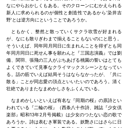
なにやらおかしくもある。そのクローンにむかえられる
新人に求められるのが個性と創造性であるから'染井吉
野'とは逆方向にということであろうか。
ともかく、整然と散っていくサクラ吹雪が好まれる
が、なにも散りぎわまで揃えることもないのにと思う。
そういえば、同年同月同日に生まれんことを得ずとも同
年同月同日に死せん事を願わんと『三国志演義』では劉
備、関羽、張飛の三人がぶちあげる桃園の誓いはとても
よくできていて見事なクライマックスシーンとなってい
る。話の筋でいえば結局そうはならなかったが、「共に
散る」ことが同志愛の頂点といいたいのであろう。清く
壮絶でありまたなまめかしさをふくんでいる。
なまめかしいといえば有名な『同期の桜』の原詩とい
われている『二輪の桜』（西条八十作詩、雑誌『少女倶
楽部』昭和13年2月号掲載）は少女のつたない恋の歌で
あろうか。詩は表むき軍装である。妖艶さにはさらに日