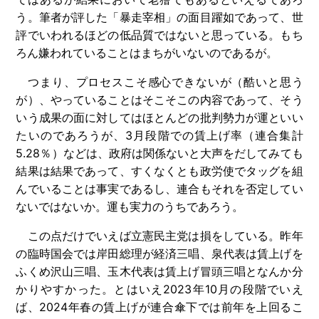
う。筆者が評した「暴走宰相」の面目躍如であって、世
評でいわれるほどの低品質ではないと思っている。もち
ろん嫌われていることはまちがいないのであるが。
つまり、プロセスこそ感心できないが（酷いと思う
が）、やっていることはそこそこの内容であって、そう
いう成果の面に対してはほとんどの批判勢力が運といい
たいのであろうが、3月段階での賃上げ率（連合集計
5.28％）などは、政府は関係ないと大声をだしてみても
結果は結果であって、すくなくとも政労使でタッグを組
んでいることは事実であるし、連合もそれを否定してい
ないではないか。運も実力のうちであろう。
この点だけでいえば立憲民主党は損をしている。昨年
の臨時国会では岸田総理が経済三唱、泉代表は賃上げを
ふくめ沢山三唱、玉木代表は賃上げ冒頭三唱となんか分
かりやすかった。とはいえ2023年10月の段階でいえ
ば、2024年春の賃上げが連合傘下では前年を上回るこ