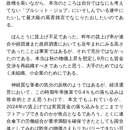
政権を装いながら、本当のところは自分ではなにも考え
てない「ブルシット・ジョブ」にいそしんでいる連中に
たいして最大級の罵詈雑言でなじりたおしたいのであ
る。
ほんとうに賃上げ不足であった。昨年の賃上げ率が連
合や経団連また政府調査においても近年まれにみる高さ
であったことは事実ではあるが、それで充分ではなかっ
たのである。本当は秋の物価上昇を想定し9月にも賃金
交渉を再組織すべきであったと思う。大手のためではな
く未組織、小企業のためにである。
神経質な筆者の気分の反映のようではあるが、経済運
営において、この時期年率換算で0.4％もの落ち込みは
致命的とさえ思うわけで、本文でもふれているが、
2024年の賃上げでは実質賃金の落ち込みをどこまでリ
フトアップできるのかが焦点となるであろう。とくに連
合傘下の労働組合が要求満額を確保できたとしても国全
体としてみれば昨年の物価さえもリカバリーできない可