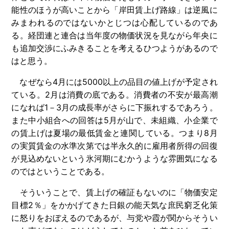
能性のほうが高いことから「岸田賃上げ路線」は逆風に
みまわれるのではないかとじつは心配しているのであ
る。経団連と連合は当年度の物価状況を見ながら年央に
も追加交渉にふみきることを考えるひつようがあるので
はと思う。
なぜなら4月には5000以上の品目の値上げが予定され
ている。2月は消費の底である。消費者の不安が最高潮
になれば1－3月の成長率がさらに下振れするであろう。
また中小組合への回答は5月が山で、未組織、小企業で
の賃上げは夏場の最低賃金と連関している。つまり8月
の実質賃金の水準次第では半永久的に雇用者所得の回復
が見込めないという氷河期にむかうような雰囲気になる
のではということである。
そういうことで、賃上げの確証もないのに「物価安定
目標2％」をかかげてきた日銀の能天気な庶民窮乏化策
に怒りをおぼえるのであるが、与党や霞が関からそうい