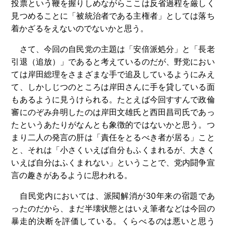
投票という鞭を握りしめながらここは反省過程を厳しく
見つめることに「被統治者である主権者」としては落ち
着かざるをえないのでないかと思う。
さて、今回の自民党の主題は「安倍派処分」と「長老
引退（追放）」であると考えているのだが、野党におい
ては岸田総理をさまざまな手で追及しているようにみえ
て、しかしじつのところは岸田さんに手を貸している面
もあるように見うけられる。たとえば今回すすんで政倫
審にのぞみ弁明したのは岸田文雄氏と西田昌司氏であっ
たというあたりがなんとも象徴的ではないかと思う。つ
まり二人の発言の肝は「責任をとるべき者が居る」こと
と、それは「小さくいえば自分もふくまれるが、大きく
いえば自分はふくまれない」ということで、党内闘争宣
言の趣きがあるように思われる。
自民党内においては、派閥解消が30年来の宿題であ
ったのだから、まだ半壊状態とはいえ筆者などは今回の
暴走的決断を評価している。くらべるのは悪いと思う