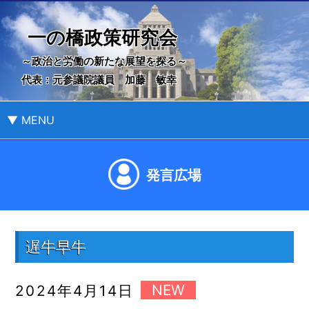
一の橋政策研究会
～政治と労働の新たな展望を探る～
代表：元参議院議員 加藤 敏幸
▼ MENU
発言広場
遅牛早牛
2024年4月14日