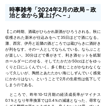
時事雑考「2024年2月の政局－政
治と金から賃上げへ－」
【この時期、酒蔵がひらかれ新酒がひろうされる。秋に
収穫された新米が仕込みをへて35日ほどで酒になる。
灘、西宮、伊丹と近隣の酒どころでは蔵びらきに酒好き
が列をなす。その一人としてならんでいる。ならぶこと
が楽しい。30分ほどで番がきて、利き酒セットを紙製
ホールダーにのせる、そしてたかだか50ccほどをゆっ
くりと口にふくんでいく。多く飲むことがかなわなくな
って久しいが、陶然とあたたかい海にしずんでいく感覚
にかわりはない。ということで2月の生産性は低下して
しまうのである。
ところで、昨年10‐12月期の経済成長率がマイナス
0.1％となり年率換算では0.4％の減速となった、尋常な