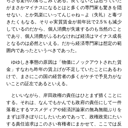
らざる驚愕の落ちこみである。良くないとは思っていた
がまさかマイナスになるとはと多くの専門家も驚きを隠
せない、とか気楽にいってんじゃね～よ（失礼）と毒づ
きたくもなる。そりゃ実質賃金が前年比で2.5％も減少
しているのだから、個人消費が失速するのも当然のこと
であり、個人消費がふるわなければ経済はマイナス成長
となるのは必然といえる。だから経済専門家は想定の範
囲内であったというべきであった。
ゆゆしき事態の原因は「物価にノックアウトされた賃
金」すなわち昨年の賃上げが不足していたことにあるわ
けで、まさにこの国の経営者の多くがケチで予見力がな
いことの証左であるといえる。
といいながら、岸田政権の責任はひとまず措くことに
する。それは、なんでもかんでも政府の責任にして一件
落着とするマスメディアや経済評論家の無為無能ぶりを
まずは浮きぼりにしたいためであって、政権政党にたい
する責任追求はこのさい有権者にまかせて、ここでは反