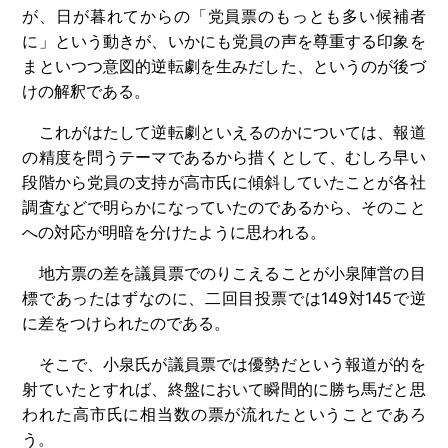
が、日が暮れてからの「党員票のもっとも多い候補者
に」という動きが、いかにも党員の声を尊重する印象を
まといつつ意図的逆転劇を生みだした、というのが後づ
けの解釈である。
これがはたして逆転劇といえるのかについては、報道
の精度を問うテーマであるから措くとして、むしろ早い
段階から党員の支持が高市氏に傾斜していたことが各社
調査などで明らかになっていたのであるから、そのこと
への対応が明暗を分けたように思われる。
地方票の差を議員票でのりこえることが小泉陣営の目
標であったはずなのに、二回目投票では149対145で逆
に差をつけられたのである。
そこで、小泉氏が議員票では優勢だという報道が的を
射ていたとすれば、終盤において瞬間的に勝ち馬だと思
われた高市氏に相当数の票が流れたということであろ
う。