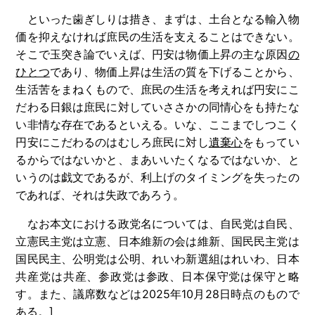
といった歯ぎしりは措き、まずは、土台となる輸入物
価を抑えなければ庶民の生活を支えることはできない。
そこで玉突き論でいえば、円安は物価上昇の主な原因
の
ひとつ
であり、物価上昇は生活の質を下げることから、
生活苦をまねくもので、庶民の生活を考えれば円安にこ
だわる日銀は庶民に対していささかの同情心をも持たな
い非情な存在であるといえる。いな、ここまでしつこく
円安にこだわるのはむしろ庶民に対し
遺棄心
をもってい
るからではないかと、まあいいたくなるではないか、と
いうのは戯文であるが、利上げのタイミングを失ったの
であれば、それは失政であろう。
なお本文における政党名については、自民党は自民、
立憲民主党は立憲、日本維新の会は維新、国民民主党は
国民民主、公明党は公明、れいわ新選組はれいわ、日本
共産党は共産、参政党は参政、日本保守党は保守と略
す。また、議席数などは2025年10月28日時点のもので
ある。]