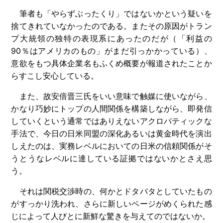
筆者も「やらずぶったくり」ではないかという疑いを
捨てきれていなかったのである。またその原因がトラン
プ大統領の独特の表現系にあったのだが（「利益の
90％はアメリカのもの」がまだ引っかかっている）、
意欲をもつ具体企業名もふくめ概要が報道されたことか
らすこし安心している。
また、故安倍晋三氏をいい意味で触媒に使いながら、
かなり巧妙にトップの人間関係を構築しながら、即発信
していくという通常ではありえないアクロバティックな
手法で、今日の日米同盟の深化あるいは黄金時代を演出
しえたのは、実務レベルにおいての日米の信頼関係がそ
うとうなレベルに達している証拠ではないかとさえ思
う。
それは関税交渉時の、何かとドタバタとしていたもの
がすっかり洗われ、さらに新しいページがめくられた感
じによって人びとに新鮮な驚きを与えてのではないか。