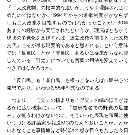
「二大政党制」の根本的な違いがようやく理解されはじ
めたのではないか。1994年からの選挙制度がかならず
しも二大政党を目指すものではなかったことが、30年
あまりの経験から実証されたというか、理屈はともかく
現状の多党化を直視すれば「連立政権を前提とした政権
交代」こそが最も現実的であると思われる。という意味
では「反自民」とか「非自民」あるいは従来からなれ親
しんでいる「野党」についても言葉の用法を変えていく
べきではなかろうか。
「反自民」も「非自民」も根っこをいえば自民中心の
発想であり、いわゆる55年型式なのである。
つまり、「与党」の幅よりも「野党」の幅のほうがは
るかに広い現状において、「首班指名での野党の足並
み」が揃うわけがないのに、そういった表現を陳腐に使
いつづける評論家や報道MCのなんと多いことか、とか
いわなくとも事情通ほど時代遅れ感が目立ちだした今日