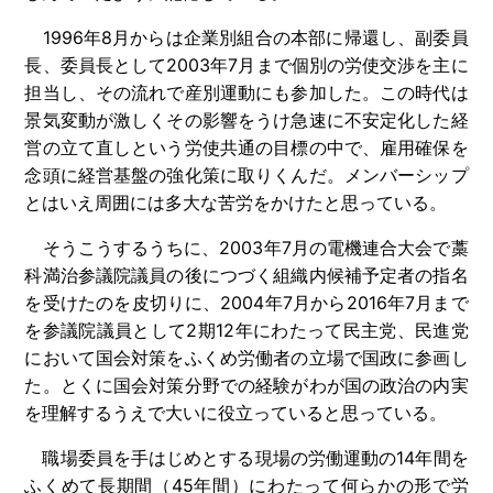
1996年8月からは企業別組合の本部に帰還し、副委員
長、委員長として2003年7月まで個別の労使交渉を主に
担当し、その流れで産別運動にも参加した。この時代は
景気変動が激しくその影響をうけ急速に不安定化した経
営の立て直しという労使共通の目標の中で、雇用確保を
念頭に経営基盤の強化策に取りくんだ。メンバーシップ
とはいえ周囲には多大な苦労をかけたと思っている。
そうこうするうちに、2003年7月の電機連合大会で藁
科満治参議院議員の後につづく組織内候補予定者の指名
を受けたのを皮切りに、2004年7月から2016年7月まで
を参議院議員として2期12年にわたって民主党、民進党
において国会対策をふくめ労働者の立場で国政に参画し
た。とくに国会対策分野での経験がわが国の政治の内実
を理解するうえで大いに役立っていると思っている。
職場委員を手はじめとする現場の労働運動の14年間を
ふくめて長期間（45年間）にわたって何らかの形で労