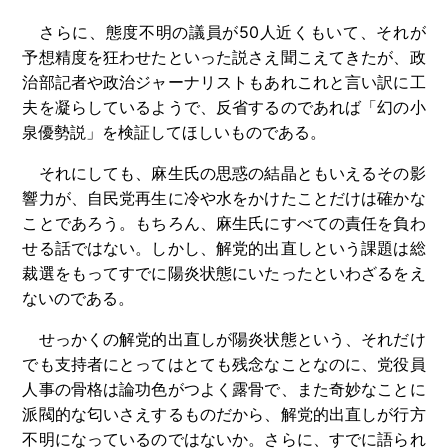
さらに、態度不明の議員が50人近くもいて、それが
予想精度を狂わせたといった説さえ聞こえてきたが、政
治部記者や政治ジャーナリストもあれこれと言い訳に工
夫を凝らしているようで、反省するのであれば「幻の小
泉優勢説」を検証してほしいものである。
それにしても、麻生氏の思惑の結晶ともいえるその影
響力が、自民党再生に冷や水をかけたことだけは確かな
ことであろう。もちろん、麻生氏にすべての責任を負わ
せる話ではない。しかし、解党的出直しという課題は総
裁選をもってすでに陽炎状態にいたったといわざるをえ
ないのである。
せっかくの解党的出直しが陽炎状態という、それだけ
でも支持者にとってはとても残念なことなのに、党役員
人事の骨格は論功色がつよく露骨で、また奇妙なことに
派閥的な匂いさえするものだから、解党的出直しが行方
不明になっているのではないか。さらに、すでに語られ