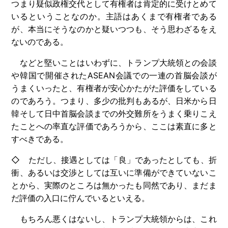
つまり疑似政権交代として有権者は肯定的に受けとめて
いるということなのか。主語はあくまで有権者である
が、本当にそうなのかと疑いつつも、そう思わざるをえ
ないのである。
などと堅いことはいわずに、トランプ大統領との会談
や韓国で開催されたASEAN会議での一連の首脳会談が
うまくいったと、有権者が安心かたがた評価をしている
のであろう。つまり、多少の批判もあるが、日米から日
韓そして日中首脳会談までの外交難所をうまく乗りこえ
たことへの率直な評価であろうから、ここは素直に多と
すべきである。
◇ ただし、接遇としては「良」であったとしても、折
衝、あるいは交渉としては互いに準備ができていないこ
とから、実際のところは無かったも同然であり、まだま
だ評価の入口に佇んでいるといえる。
もちろん悪くはないし、トランプ大統領からは、これ