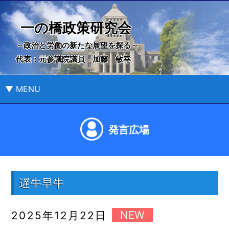
一の橋政策研究会
～政治と労働の新たな展望を探る～
代表：元参議院議員 加藤 敏幸
▼ MENU
発言広場
遅牛早牛
2025年12月22日