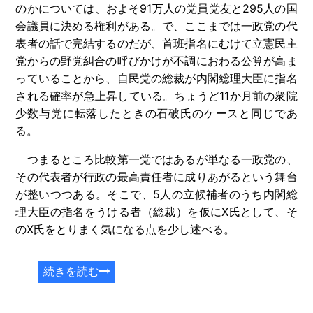
のかについては、およそ91万人の党員党友と295人の国
会議員に決める権利がある。で、ここまでは一政党の代
表者の話で完結するのだが、首班指名にむけて立憲民主
党からの野党糾合の呼びかけが不調におわる公算が高ま
っていることから、自民党の総裁が内閣総理大臣に指名
される確率が急上昇している。ちょうど11か月前の衆院
少数与党に転落したときの石破氏のケースと同じであ
る。
つまるところ比較第一党ではあるが単なる一政党の、
その代表者が行政の最高責任者に成りあがるという舞台
が整いつつある。そこで、5人の立候補者のうち内閣総
理大臣の指名をうける者
（総裁）
を仮にX氏として、そ
のX氏をとりまく気になる点を少し述べる。
続きを読む