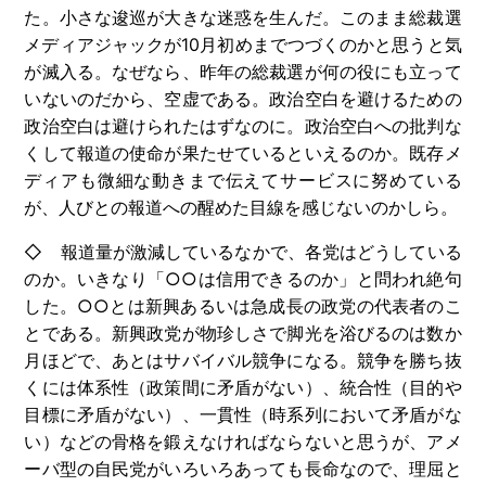
た。小さな逡巡が大きな迷惑を生んだ。このまま総裁選
メディアジャックが10月初めまでつづくのかと思うと気
が滅入る。なぜなら、昨年の総裁選が何の役にも立って
いないのだから、空虚である。政治空白を避けるための
政治空白は避けられたはずなのに。政治空白への批判な
くして報道の使命が果たせているといえるのか。既存メ
ディアも微細な動きまで伝えてサービスに努めている
が、人びとの報道への醒めた目線を感じないのかしら。
◇ 報道量が激減しているなかで、各党はどうしている
のか。いきなり「○○は信用できるのか」と問われ絶句
した。○○とは新興あるいは急成長の政党の代表者のこ
とである。新興政党が物珍しさで脚光を浴びるのは数か
月ほどで、あとはサバイバル競争になる。競争を勝ち抜
くには体系性（政策間に矛盾がない）、統合性（目的や
目標に矛盾がない）、一貫性（時系列において矛盾がな
い）などの骨格を鍛えなければならないと思うが、アメ
ーバ型の自民党がいろいろあっても長命なので、理屈と