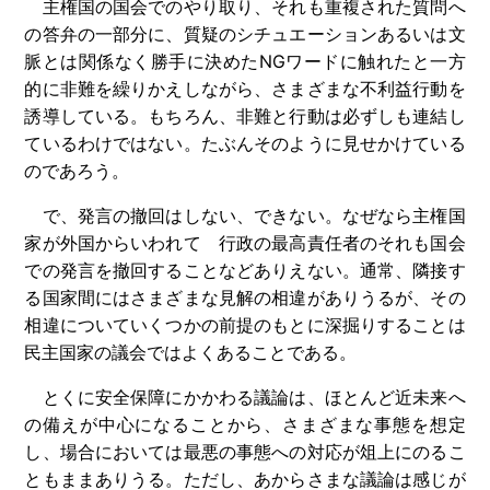
主権国の国会でのやり取り、それも重複された質問へ
の答弁の一部分に、質疑のシチュエーションあるいは文
脈とは関係なく勝手に決めたNGワードに触れたと一方
的に非難を繰りかえしながら、さまざまな不利益行動を
誘導している。もちろん、非難と行動は必ずしも連結し
ているわけではない。たぶんそのように見せかけている
のであろう。
で、発言の撤回はしない、できない。なぜなら主権国
家が外国からいわれて 行政の最高責任者のそれも国会
での発言を撤回することなどありえない。通常、隣接す
る国家間にはさまざまな見解の相違がありうるが、その
相違についていくつかの前提のもとに深掘りすることは
民主国家の議会ではよくあることである。
とくに安全保障にかかわる議論は、ほとんど近未来へ
の備えが中心になることから、さまざまな事態を想定
し、場合においては最悪の事態への対応が俎上にのるこ
ともままありうる。ただし、あからさまな議論は感じが