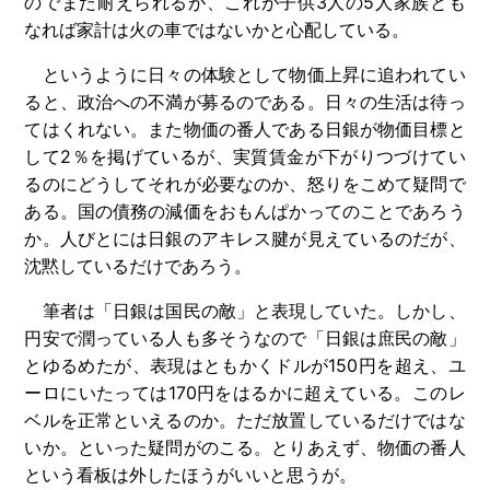
のでまだ耐えられるが、これが子供3人の5人家族とも
なれば家計は火の車ではないかと心配している。
というように日々の体験として物価上昇に追われてい
ると、政治への不満が募るのである。日々の生活は待っ
てはくれない。また物価の番人である日銀が物価目標と
して2％を掲げているが、実質賃金が下がりつづけてい
るのにどうしてそれが必要なのか、怒りをこめて疑問で
ある。国の債務の減価をおもんぱかってのことであろう
か。人びとには日銀のアキレス腱が見えているのだが、
沈黙しているだけであろう。
筆者は「日銀は国民の敵」と表現していた。しかし、
円安で潤っている人も多そうなので「日銀は庶民の敵」
とゆるめたが、表現はともかくドルが150円を超え、ユ
ーロにいたっては170円をはるかに超えている。このレ
ベルを正常といえるのか。ただ放置しているだけではな
いか。といった疑問がのこる。とりあえず、物価の番人
という看板は外したほうがいいと思うが。