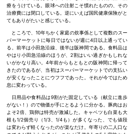
療をうけている。眼球への注射こそ慣れたものの、その
治療費には閉口している。逆にいえば国民健康保険がと
てもありがたいと感じている。
ところで、10年ちかく家庭の炊事係として複数のスー
パーマーケットに毎日ではないが週に4日以上通ってい
る。前半は小田急沿線、後半は阪神間である。食料品は
やはり小田急沿線のほうが、2割はいい過ぎかもしれな
いがかなり高い。4年前からもともとの阪神間に帰って
きたのであるが、当初はスーパーマーケットでの支払い
が安くなったことにウフフであった。それが今ではため
息に変わっている。
日用品や食料品は9割がた固定している（献立に進歩
がない！）ので物価が手にとるように分かる。豚肉はお
よそ2倍、鶏卵は特売が激減した。キャベツも白菜も大
根も1/2個売り（1/3、1/4も）が多くなった、でも値段
は変わらず軽くなったのが楽なだけ。年寄りの二人口な