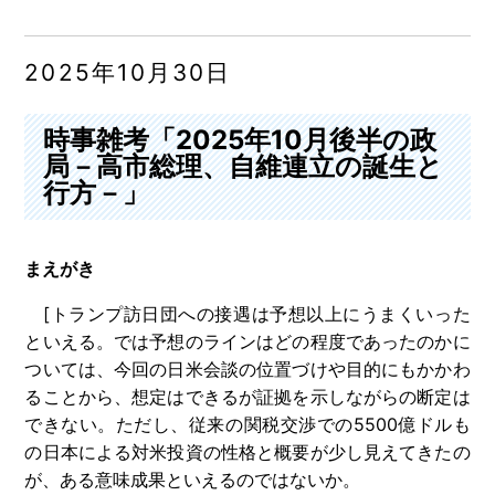
2025年10月30日
時事雑考「2025年10月後半の政
局－高市総理、自維連立の誕生と
行方－」
まえがき
[トランプ訪日団への接遇は予想以上にうまくいった
といえる。では予想のラインはどの程度であったのかに
ついては、今回の日米会談の位置づけや目的にもかかわ
ることから、想定はできるが証拠を示しながらの断定は
できない。ただし、従来の関税交渉での5500億ドルも
の日本による対米投資の性格と概要が少し見えてきたの
が、ある意味成果といえるのではないか。