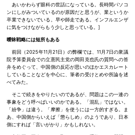
あいかわらず眼科の世話になっている。長時間パソコ
ンにしがみついているのが原因だと思うが、業というか
卒業できないでいる。早や師走である。インフルエンザ
に気をつけながらもう少しと思っている。]
曖昧戦略には短所もある
前回（2025年11月21日）の弊欄では、11月7日の衆議
院予算委員会での立憲民主党の岡田克也氏の質問への答
弁をめぐって、中国側の反応が思いのほかエスカレート
していることなどを中心に、筆者の受けとめや所論を述
べてみた。
そこで続きをやりたいのであるが、問題はこの一連の
事象をどう呼べばいいのかである。「混乱」ではない。
「紛争」は違う。「摩擦」を使うには一方的すぎる。ま
あ、中国側からいえば「懲らしめ」のようであり、日本
側にすれば「言いがかり」かもしれない。