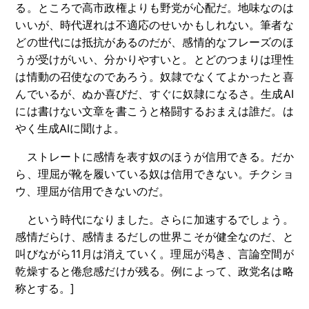
る。ところで高市政権よりも野党が心配だ。地味なのは
いいが、時代遅れは不適応のせいかもしれない。筆者な
どの世代には抵抗があるのだが、感情的なフレーズのほ
うが受けがいい、分かりやすいと。とどのつまりは理性
は情動の召使なのであろう。奴隷でなくてよかったと喜
んでいるが、ぬか喜びだ、すぐに奴隷になるさ。生成AI
には書けない文章を書こうと格闘するおまえは誰だ。は
やく生成AIに聞けよ。
ストレートに感情を表す奴のほうが信用できる。だか
ら、理屈が靴を履いている奴は信用できない。チクショ
ウ、理屈が信用できないのだ。
という時代になりました。さらに加速するでしょう。
感情だらけ、感情まるだしの世界こそが健全なのだ、と
叫びながら11月は消えていく。理屈が渇き、言論空間が
乾燥すると倦怠感だけが残る。例によって、政党名は略
称とする。]