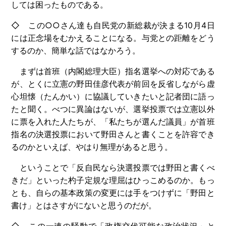
しては困ったものである。
◇ この○○さん達も自民党の新総裁が決まる10月4日
には正念場をむかえることになる。与党との距離をどう
するのか、簡単な話ではなかろう。
まずは首班（内閣総理大臣）指名選挙への対応である
が、とくに立憲の野田佳彦代表が前回を反省しながら虚
心坦懐（たんかい）に協議していきたいと記者団に語っ
たと聞く。べつに異論はないが、選挙投票では立憲以外
に票を入れた人たちが、「私たちが選んだ議員」が首班
指名の決選投票において野田さんと書くことを許容でき
るのかといえば、やはり無理があると思う。
ということで「反自民なら決選投票では野田と書くべ
きだ」といった杓子定規な理屈はひっこめるのか。もっ
とも、自らの基本政策の変更には手をつけずに「野田と
書け」とはさすがにないと思うのだが。
◇ この一連の騒動で「政権交代可能な政治状況」と