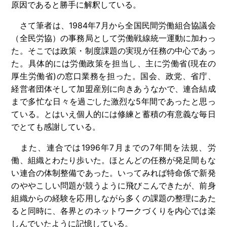
原因であると勝手に解釈している。
さて筆者は、1984年7月から全国民間労働組合協議会
（全民労協）の事務局として労働戦線統一運動に加わっ
た。そこでは政策・制度課題の実現が任務の中心であっ
た。具体的には労働政策を担当し、主に労働省(現在の
厚生労働省)の窓口業務を担った。国会、政党、省庁、
経営者団体そして加盟産別に向きあうなかで、連合結成
まで多忙な日々を過ごした激烈な5年間であったと思っ
ている。とはいえ個人的には修練と蓄積の有意義な毎日
でとても感謝している。
また、連合では1996年7月までの7年間を法規、労
働、組織とわたり歩いた。ほとんどの任務が発足間もな
い連合の体制整備であった。いってみれば特命係で新発
のややこしい問題が競うように飛びこんできたが、前身
組織からの経験を応用しながら多くの課題の整理にあた
ると同時に、各界とのネットワークづくりを内心では楽
しんでいたように記憶している。