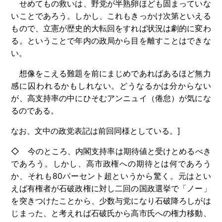
せめてもの救いは、野党が半熟卵ほども固まっていな
いことであろう。しかし、これもきっかけ次第といえる
もので、立憲が歴史的大転回をすれば状況は劇的に変わ
る。ということで年内の政局から目を離すことはできな
い。
想像をこえる難題を前にまじめであればあるほど無力
感に囚われるかもしれない。どうなるかは分からない
が、高支持率の中にひそむアンニュイ（倦怠）が気にな
るのである。
なお、文中の政党表記は前回同様としている。]
◇ 今のところ、内閣支持率は期待値と受けとめるべき
であろう。しかし、高市政権への期待とは何であろう
か、それも80パーセント超というから驚く。元はとい
えば有権者が石破政権に対し二回の国政選挙で「ノー」
を突きつけたことから、少数与党になり石破降ろしがは
じまった、と考えれば石破氏から高市氏への権力移動、