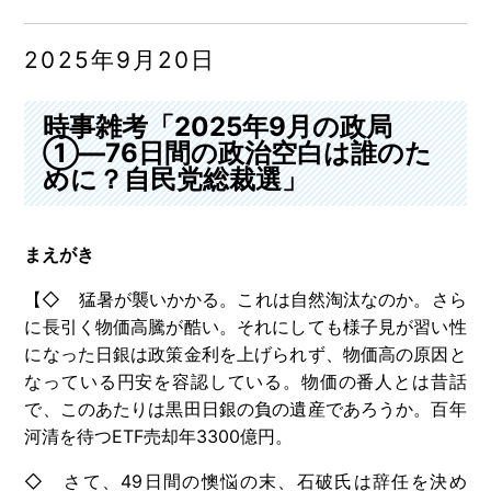
2025年9月20日
時事雑考「2025年9月の政局
①―76日間の政治空白は誰のた
めに？自民党総裁選」
まえがき
【◇ 猛暑が襲いかかる。これは自然淘汰なのか。さら
に長引く物価高騰が酷い。それにしても様子見が習い性
になった日銀は政策金利を上げられず、物価高の原因と
なっている円安を容認している。物価の番人とは昔話
で、このあたりは黒田日銀の負の遺産であろうか。百年
河清を待つETF売却年3300億円。
◇ さて、49日間の懊悩の末、石破氏は辞任を決め